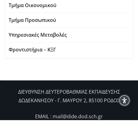
Τμήμα Οικονομικού
Τμήμα Προσωπικού
Υπηρεσιακές Μεταβολές
Φροντιστήρια – ΚΞΓ
ΔIΕΥΘΥΝΣΗ ΔΕΥΤΕΡΟΒΑΘΜΙΑΣ ΕΚΠΑΙΔΕΥΣΗΣ
ΔΩΔΕΚΑΝΗΣΟΥ - Γ. ΜΑΥΡΟΥ 2, 85100 ΡΟΔΟΣ
EMAIL : mail@dide.dod.sch.gr
|
NewsExo
από
ThemeArile