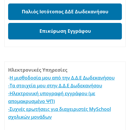
Παλιός Ιστότοπος ΔΔΕ Δωδεκανήσου
Επικύρωση Εγγράφου
Ηλεκτρονικές Υπηρεσίες
-
Η μισθοδοσία μου από την Δ.Δ.Ε Δωδεκανήσου
-Τα στοιχεία μου στην Δ.Δ.Ε Δωδεκανήσου
-Ηλεκτρονική υπογραφή εγγράφου (με
απομακρυσμένο ΨΠ)
-Συχνές ερωτήσεις για διαχειριστές MySchool
σχολικών μονάδων