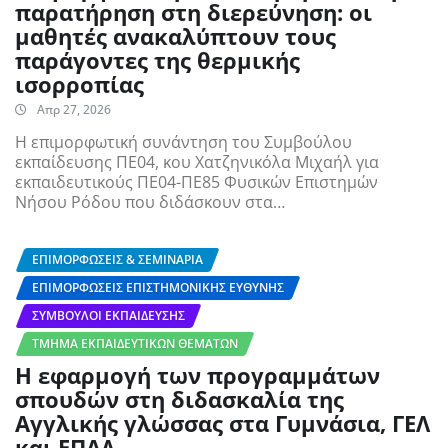
παρατήρηση στη διερεύνηση: οι
μαθητές ανακαλύπτουν τους
παράγοντες της θερμικής
ισορροπίας
Απρ 27, 2026
Η επιμορφωτική συνάντηση του Συμβούλου
εκπαίδευσης ΠΕ04, κου Χατζηνικόλα Μιχαήλ για
εκπαιδευτικούς ΠΕ04-ΠΕ85 Φυσικών Επιστημών
Νήσου Ρόδου που διδάσκουν στα…
ΕΠΙΜΟΡΦΏΣΕΙΣ & ΣΕΜΙΝΆΡΙΑ
ΕΠΙΜΟΡΦΏΣΕΙΣ ΕΠΙΣΤΗΜΟΝΙΚΉΣ ΕΥΘΎΝΗΣ
ΣΎΜΒΟΥΛΟΙ ΕΚΠΑΊΔΕΥΣΗΣ
ΤΜΉΜΑ ΕΚΠΑΙΔΕΥΤΙΚΏΝ ΘΕΜΆΤΩΝ
Η εφαρμογή των προγραμμάτων
σπουδών στη διδασκαλία της
Αγγλικής γλώσσας στα Γυμνάσια, ΓΕΛ
και ΕΠΑΛ