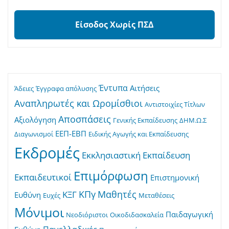
Είσοδος Χωρίς ΠΣΔ
Έντυπα
Αιτήσεις
Άδειες
Έγγραφα απόλυσης
Αναπληρωτές και Ωρομίσθιοι
Αντιστοιχίες Τίτλων
Αποσπάσεις
Αξιολόγηση
Γενικής Εκπαίδευσης
ΔΗΜ.Ω.Σ
ΕΕΠ-ΕΒΠ
Διαγωνισμοί
Ειδικής Αγωγής και Εκπαίδευσης
Εκδρομές
Εκκλησιαστική Εκπαίδευση
Επιμόρφωση
Εκπαιδευτικοί
Επιστημονική
ΚΠγ
Μαθητές
ΚΞΓ
Ευθύνη
Ευχές
Μεταθέσεις
Μόνιμοι
Παιδαγωγική
Νεοδιόριστοι
Οικοδιδασκαλεία