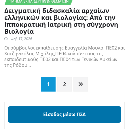
ΤΜΉΜΑ ΕΚΠΑΙΔΕΥΤΙΚΏΝ ΘΕΜΆΤΩΝ
Δειγματική διδασκαλία αρχαίων
ελληνικών και βιολογίας: Από την
Ιπποκρατική Ιατρική στη σύγχρονη
Βιολογία
Φεβ 17, 2026
Οι σύμβουλοι εκπαίδευσης Ευαγγελία Μουλά, ΠΕ02 και
Χατζηνικόλας Μιχάλης,ΠΕ04 καλούν τους-τις
εκπαιδευτικούς ΠΕ02 και ΠΕ04 των Γενικών Λυκείων
της Ρόδου…
Σελιδοποίηση
1
2
άρθρων
Είσοδος μέσω ΠΣΔ