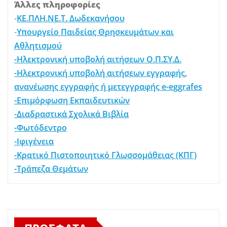
Άλλες πληροφορίες
-
ΚΕ.ΠΛΗ.ΝΕ.Τ. Δωδεκανήσου
-
Υπουργείο Παιδείας Θρησκευμάτων και
Αθλητισμού
-Ηλεκτρονική υποβολή αιτήσεων Ο.Π.ΣΥ.Δ.
-Ηλεκτρονική υποβολή αιτήσεων εγγραφής,
ανανέωσης εγγραφής ή μετεγγραφής e-eggrafes
-Επιμόρφωση Εκπαιδευτικών
-Διαδραστικά Σχολικά Βιβλία
-Φωτόδεντρο
-Ιφιγένεια
-Κρατικό Πιστοποιητικό Γλωσσομάθειας (ΚΠΓ)
-Τράπεζα Θεμάτων