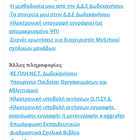
-
Η μισθοδοσία μου από την Δ.Δ.Ε Δωδεκανήσου
-Τα στοιχεία μου στην Δ.Δ.Ε Δωδεκανήσου
-Ηλεκτρονική υπογραφή εγγράφου (με
απομακρυσμένο ΨΠ)
-Συχνές ερωτήσεις για διαχειριστές MySchool
σχολικών μονάδων
Άλλες πληροφορίες
-
ΚΕ.ΠΛΗ.ΝΕ.Τ. Δωδεκανήσου
-
Υπουργείο Παιδείας Θρησκευμάτων και
Αθλητισμού
-Ηλεκτρονική υποβολή αιτήσεων Ο.Π.ΣΥ.Δ.
-Ηλεκτρονική υποβολή αιτήσεων εγγραφής,
ανανέωσης εγγραφής ή μετεγγραφής e-eggrafes
-Επιμόρφωση Εκπαιδευτικών
-Διαδραστικά Σχολικά Βιβλία