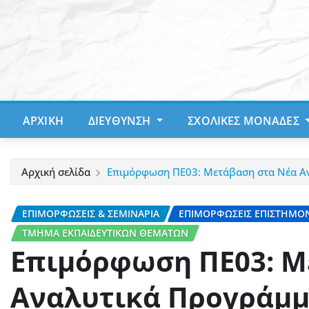
Μετάβαση
στο
περιεχόμενο
ΑΡΧΙΚΉ
ΔΙΕΎΘΥΝΣΗ
ΣΧΟΛΙΚΈΣ ΜΟΝΆΔΕΣ
Αρχική σελίδα
Επιμόρφωση ΠΕ03: Μετάβαση στα Νέα Αν
ΕΠΙΜΟΡΦΏΣΕΙΣ & ΣΕΜΙΝΆΡΙΑ
ΕΠΙΜΟΡΦΏΣΕΙΣ ΕΠΙΣΤΗΜΟ
ΤΜΉΜΑ ΕΚΠΑΙΔΕΥΤΙΚΏΝ ΘΕΜΆΤΩΝ
Επιμόρφωση ΠΕ03: Μ
Αναλυτικά Προγράμμ