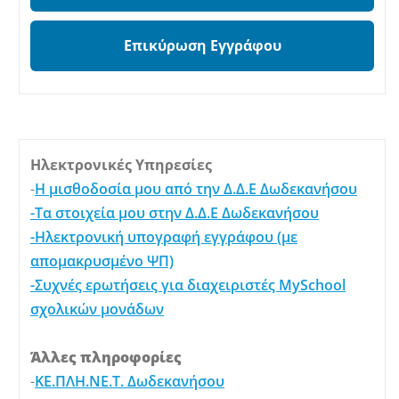
Επικύρωση Εγγράφου
Ηλεκτρονικές Υπηρεσίες
-
Η μισθοδοσία μου από την Δ.Δ.Ε Δωδεκανήσου
-Τα στοιχεία μου στην Δ.Δ.Ε Δωδεκανήσου
-Ηλεκτρονική υπογραφή εγγράφου (με
απομακρυσμένο ΨΠ)
-Συχνές ερωτήσεις για διαχειριστές MySchool
σχολικών μονάδων
Άλλες πληροφορίες
-
ΚΕ.ΠΛΗ.ΝΕ.Τ. Δωδεκανήσου