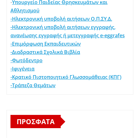
-
Υπουργείο Παιδείας Θρησκευμάτων και
Αθλητισμού
-Ηλεκτρονική υποβολή αιτήσεων Ο.Π.ΣΥ.Δ.
-Ηλεκτρονική υποβολή αιτήσεων εγγραφής,
ανανέωσης εγγραφής ή μετεγγραφής e-eggrafes
-Επιμόρφωση Εκπαιδευτικών
-Διαδραστικά Σχολικά Βιβλία
-Φωτόδεντρο
-Ιφιγένεια
-Κρατικό Πιστοποιητικό Γλωσσομάθειας (ΚΠΓ)
-Τράπεζα Θεμάτων
ΠΡΌΣΦΑΤΑ