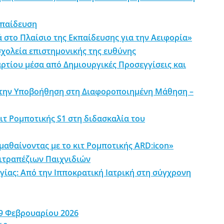
κπαίδευση
 στο Πλαίσιο της Εκπαίδευσης για την Αειφορία»
χολεία επιστημονικής της ευθύνης
ρτίου μέσα από Δημιουργικές Προσεγγίσεις και
ό την Υποβοήθηση στη Διαφοροποιημένη Μάθηση –
ιτ Ρομποτικής S1 στη διδασκαλία του
αθαίνοντας με το κιτ Ρομποτικής ARD:icon»
ιτραπέζιων Παιχνιδιών
γίας: Από την Ιπποκρατική Ιατρική στη σύγχρονη
-9 Φεβρουαρίου 2026