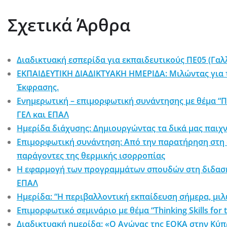
Σχετικά Άρθρα
Διαδικτυακή εσπερίδα για εκπαιδευτικούς ΠΕ05 (Γαλ
ΕΚΠΑΙΔΕΥΤΙΚΗ ΔΙΑΔΙΚΤΥΑΚΗ ΗΜΕΡΙΔΑ: Μιλώντας για τ
Έκφρασης.
Ενημερωτική – επιμορφωτική συνάντησης με θέμα “Π
ΓΕΛ και ΕΠΑΛ
Ημερίδα διάχυσης: Δημιουργώντας τα δικά μας παιχν
Επιμορφωτική συνάντηση: Από την παρατήρηση στη 
παράγοντες της θερμικής ισορροπίας
Η εφαρμογή των προγραμμάτων σπουδών στη διδασκα
ΕΠΑΛ
Ημερίδα: “Η περιβαλλοντική εκπαίδευση σήμερα, μιλ
Επιμορφωτικό σεμινάριο με θέμα “Thinking Skills for 
Διαδικτυακή ημερίδα: «Ο Αγώνας της ΕΟΚΑ στην Κύπρ