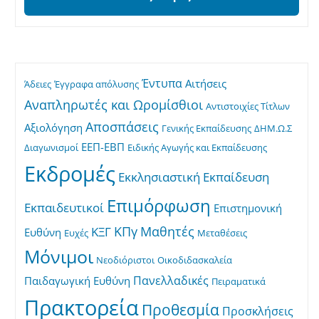
Έντυπα
Αιτήσεις
Άδειες
Έγγραφα απόλυσης
Αναπληρωτές και Ωρομίσθιοι
Αντιστοιχίες Τίτλων
Αποσπάσεις
Αξιολόγηση
Γενικής Εκπαίδευσης
ΔΗΜ.Ω.Σ
ΕΕΠ-ΕΒΠ
Διαγωνισμοί
Ειδικής Αγωγής και Εκπαίδευσης
Εκδρομές
Εκκλησιαστική Εκπαίδευση
Επιμόρφωση
Εκπαιδευτικοί
Επιστημονική
ΚΠγ
Μαθητές
ΚΞΓ
Ευθύνη
Ευχές
Μεταθέσεις
Μόνιμοι
Νεοδιόριστοι
Οικοδιδασκαλεία
Πανελλαδικές
Παιδαγωγική Ευθύνη
Πειραματικά
Πρακτορεία
Προθεσμία
Προσκλήσεις