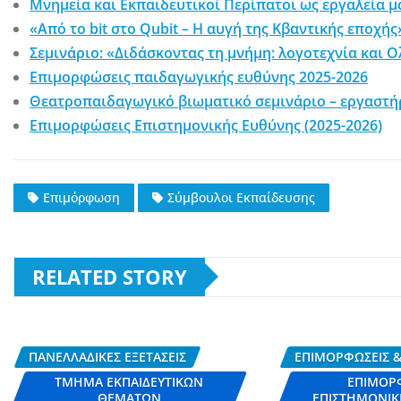
Μνημεία και Εκπαιδευτικοί Περίπατοι ως εργαλεία 
«Από το bit στο Qubit – Η αυγή της Κβαντικής εποχής
Σεμινάριο: «Διδάσκοντας τη μνήμη: λογοτεχνία και 
Επιμορφώσεις παιδαγωγικής ευθύνης 2025-2026
Θεατροπαιδαγωγικό βιωματικό σεμινάριο – εργαστή
Επιμορφώσεις Επιστημονικής Ευθύνης (2025-2026)
Επιμόρφωση
Σύμβουλοι Εκπαίδευσης
RELATED STORY
ΠΑΝΕΛΛΑΔΙΚΈΣ ΕΞΕΤΆΣΕΙΣ
ΕΠΙΜΟΡΦΏΣΕΙΣ &
ΤΜΉΜΑ ΕΚΠΑΙΔΕΥΤΙΚΏΝ
ΕΠΙΜΟΡ
ΘΕΜΆΤΩΝ
ΕΠΙΣΤΗΜΟΝΙΚ