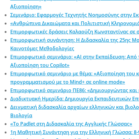
Αξιοποίηση»
Σεμινάριο: Εφαρμογές Τεχνητής Νοημοσύνης στην Ε
«Ανθρώπινα Δικαιώματα και Πολιτιστική Κληρονομιά
Επιμορφωτικές δράσεις Καλαούζη Κωνσταντίνας σε σ
Επιμορφωτική συνάντηση: Η Διδασκαλία της 25ης Μα
Καινοτόμες Μεθοδολογίες
Επιμορφωτικό σεμινάριο: «AI στην Εκπαίδευση: Απ
Αξιοποίηση του Copilot»
Επιμορφωτικό σεμινάριο με θέμα: «Αξιοποίηση του κ
προγραμματισμού με το Mind+ σε online mode»
Επιμορφωτικό σεμινάριο ΠΕ86: «Δημιουργώντας και μ
Διαδικτυακή Ημερίδα: Δημιουργία Εκπαιδευτικών Επ
Δειγματική διδασκαλία αρχαίων ελληνικών και βιολο
Βιολογία
«Το Padlet στη Διδασκαλία της Αγγλικής Γλώσσας»
1η Μαθητική Συνάντηση για την Ελληνική Γλώσσα: 8