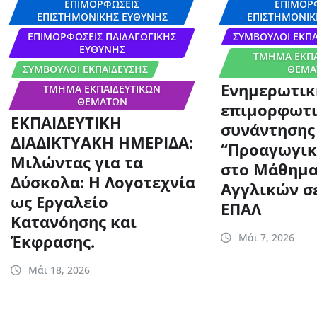
ΕΠΙΜΟΡΦΏΣΕΙΣ
ΕΠΙΜΟΡ
ΕΠΙΣΤΗΜΟΝΙΚΉΣ ΕΥΘΎΝΗΣ
ΕΠΙΣΤΗΜΟΝΙΚ
ΕΠΙΜΟΡΦΏΣΕΙΣ ΠΑΙΔΑΓΩΓΙΚΉΣ
ΣΎΜΒΟΥΛΟΙ ΕΚΠΑ
ΕΥΘΎΝΗΣ
ΤΜΉΜΑ ΕΚΠΑ
ΣΎΜΒΟΥΛΟΙ ΕΚΠΑΊΔΕΥΣΗΣ
ΘΕΜΆ
Ενημερωτικ
ΤΜΉΜΑ ΕΚΠΑΙΔΕΥΤΙΚΏΝ
ΘΕΜΆΤΩΝ
επιμορφωτ
ΕΚΠΑΙΔΕΥΤΙΚΗ
συνάντησης
ΔΙΑΔΙΚΤΥΑΚΗ ΗΜΕΡΙΔΑ:
“Προαγωγικ
Μιλώντας για τα
στο Μάθημα
Δύσκολα: Η Λογοτεχνία
Αγγλικών σε
ως Εργαλείο
ΕΠΑΛ
Κατανόησης και
Έκφρασης.
Μάι 7, 2026
Μάι 18, 2026