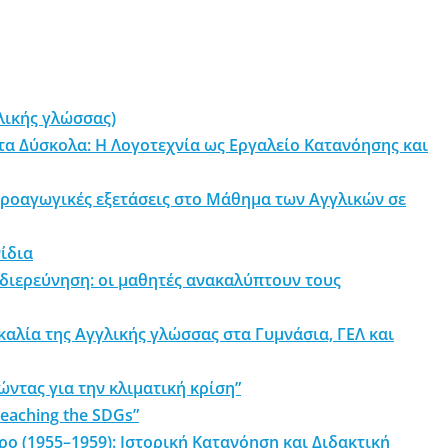
λικής γλώσσας)
α Δύσκολα: Η Λογοτεχνία ως Εργαλείο Κατανόησης και
ροαγωγικές εξετάσεις στο Μάθημα των Αγγλικών σε
ίδια
διερεύνηση: οι μαθητές ανακαλύπτουν τους
λία της Αγγλικής γλώσσας στα Γυμνάσια, ΓΕΛ και
ώντας για την κλιματική κρίση”
teaching the SDGs”
ο (1955–1959): Ιστορική Κατανόηση και Διδακτική