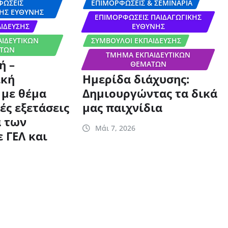
ΦΏΣΕΙΣ
ΕΠΙΜΟΡΦΏΣΕΙΣ & ΣΕΜΙΝΆΡΙΑ
ΉΣ ΕΥΘΎΝΗΣ
ΕΠΙΜΟΡΦΏΣΕΙΣ ΠΑΙΔΑΓΩΓΙΚΉΣ
ΊΔΕΥΣΗΣ
ΕΥΘΎΝΗΣ
ΙΔΕΥΤΙΚΏΝ
ΣΎΜΒΟΥΛΟΙ ΕΚΠΑΊΔΕΥΣΗΣ
ΤΩΝ
ΤΜΉΜΑ ΕΚΠΑΙΔΕΥΤΙΚΏΝ
ή –
ΘΕΜΆΤΩΝ
ική
Ημερίδα διάχυσης:
 με θέμα
Δημιουργώντας τα δικά
ές εξετάσεις
μας παιχνίδια
 των
Μάι 7, 2026
 ΓΕΛ και