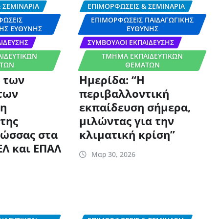
 ΣΕΜΙΝΆΡΙΑ
ΕΠΙΜΟΡΦΏΣΕΙΣ & ΣΕΜΙΝΆΡΙΑ
ΦΏΣΕΙΣ
ΕΠΙΜΟΡΦΏΣΕΙΣ ΠΑΙΔΑΓΩΓΙΚΉΣ
ΉΣ ΕΥΘΎΝΗΣ
ΕΥΘΎΝΗΣ
ΊΔΕΥΣΗΣ
ΣΎΜΒΟΥΛΟΙ ΕΚΠΑΊΔΕΥΣΗΣ
ΙΔΕΥΤΙΚΏΝ
ΤΜΉΜΑ ΕΚΠΑΙΔΕΥΤΙΚΏΝ
ΤΩΝ
ΘΕΜΆΤΩΝ
 των
Ημερίδα: “Η
των
περιβαλλοντική
τη
εκπαίδευση σήμερα,
 της
μιλώντας για την
λώσσας στα
κλιματική κρίση”
ΕΛ και ΕΠΑΛ
Μαρ 30, 2026