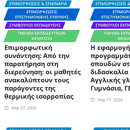
ΕΠΙΜΟΡΦΏΣΕΙΣ & ΣΕΜΙΝΆΡΙΑ
ΕΠΙΜΟΡΦΏΣΕΙΣ &
ΕΠΙΜΟΡΦΏΣΕΙΣ
ΕΠΙΜΟΡ
ΕΠΙΣΤΗΜΟΝΙΚΉΣ ΕΥΘΎΝΗΣ
ΕΠΙΣΤΗΜΟΝΙΚ
ΣΎΜΒΟΥΛΟΙ ΕΚΠΑΊΔΕΥΣΗΣ
ΣΎΜΒΟΥΛΟΙ ΕΚΠΑ
ΤΜΉΜΑ ΕΚΠΑΙΔΕΥΤΙΚΏΝ
ΤΜΉΜΑ ΕΚΠΑ
ΘΕΜΆΤΩΝ
ΘΕΜΆ
Επιμορφωτική
Η εφαρμογή
συνάντηση: Από την
προγραμμά
παρατήρηση στη
σπουδών σ
διερεύνηση: οι μαθητές
διδασκαλία
ανακαλύπτουν τους
Αγγλικής γ
παράγοντες της
Γυμνάσια, Γ
θερμικής ισορροπίας
Απρ 17, 2026
Απρ 27, 2026