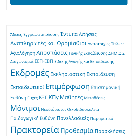
Έντυπα
Αιτήσεις
Άδειες
Έγγραφα απόλυσης
Αναπληρωτές και Ωρομίσθιοι
Αντιστοιχίες Τίτλων
Αποσπάσεις
Αξιολόγηση
Γενικής Εκπαίδευσης
ΔΗΜ.Ω.Σ
ΕΕΠ-ΕΒΠ
Διαγωνισμοί
Ειδικής Αγωγής και Εκπαίδευσης
Εκδρομές
Εκκλησιαστική Εκπαίδευση
Επιμόρφωση
Εκπαιδευτικοί
Επιστημονική
ΚΠγ
Μαθητές
ΚΞΓ
Ευθύνη
Ευχές
Μεταθέσεις
Μόνιμοι
Νεοδιόριστοι
Οικοδιδασκαλεία
Πανελλαδικές
Παιδαγωγική Ευθύνη
Πειραματικά
Πρακτορεία
Προθεσμία
Προσκλήσεις