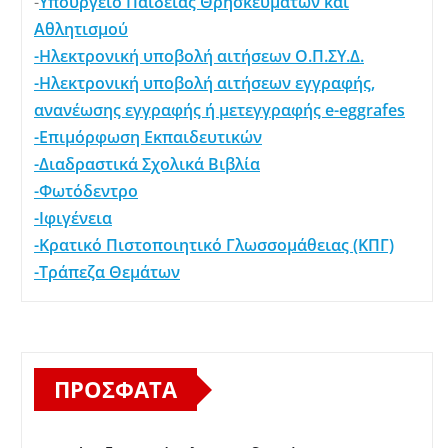
-
Υπουργείο Παιδείας Θρησκευμάτων και
Αθλητισμού
-Ηλεκτρονική υποβολή αιτήσεων Ο.Π.ΣΥ.Δ.
-Ηλεκτρονική υποβολή αιτήσεων εγγραφής,
ανανέωσης εγγραφής ή μετεγγραφής e-eggrafes
-Επιμόρφωση Εκπαιδευτικών
-Διαδραστικά Σχολικά Βιβλία
-Φωτόδεντρο
-Ιφιγένεια
-Κρατικό Πιστοποιητικό Γλωσσομάθειας (ΚΠΓ)
-Τράπεζα Θεμάτων
ΠΡΌΣΦΑΤΑ