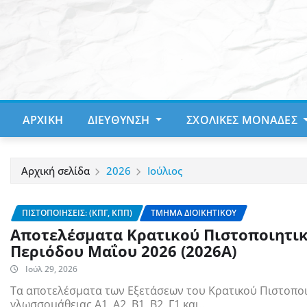
Μετάβαση
στο
περιεχόμενο
ΑΡΧΙΚΉ
ΔΙΕΎΘΥΝΣΗ
ΣΧΟΛΙΚΈΣ ΜΟΝΆΔΕΣ
Αρχική σελίδα
2026
Ιούλιος
ΠΙΣΤΟΠΟΙΉΣΕΙΣ: (ΚΠΓ, ΚΠΠ)
ΤΜΉΜΑ ΔΙΟΙΚΗΤΙΚΟΎ
Αποτελέσματα Κρατικού Πιστοποιητικ
Περιόδου Μαΐου 2026 (2026Α)
Ιούλ 29, 2026
Τα αποτελέσματα των Εξετάσεων του Κρατικού Πιστοποι
γλωσσομάθειας Α1, Α2, Β1, Β2, Γ1 και…