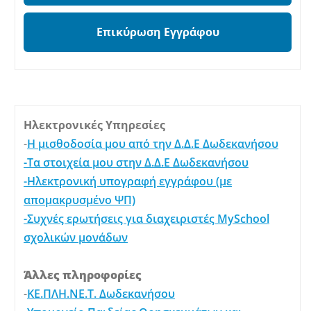
Επικύρωση Εγγράφου
Ηλεκτρονικές Υπηρεσίες
-
Η μισθοδοσία μου από την Δ.Δ.Ε Δωδεκανήσου
-Τα στοιχεία μου στην Δ.Δ.Ε Δωδεκανήσου
-Ηλεκτρονική υπογραφή εγγράφου (με
απομακρυσμένο ΨΠ)
-Συχνές ερωτήσεις για διαχειριστές MySchool
σχολικών μονάδων
Άλλες πληροφορίες
-
ΚΕ.ΠΛΗ.ΝΕ.Τ. Δωδεκανήσου