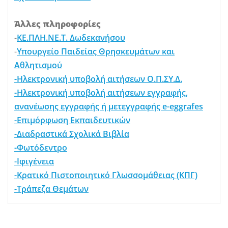
Άλλες πληροφορίες
-
ΚΕ.ΠΛΗ.ΝΕ.Τ. Δωδεκανήσου
-
Υπουργείο Παιδείας Θρησκευμάτων και
Αθλητισμού
-Ηλεκτρονική υποβολή αιτήσεων Ο.Π.ΣΥ.Δ.
-Ηλεκτρονική υποβολή αιτήσεων εγγραφής,
ανανέωσης εγγραφής ή μετεγγραφής e-eggrafes
-Επιμόρφωση Εκπαιδευτικών
-Διαδραστικά Σχολικά Βιβλία
-Φωτόδεντρο
-Ιφιγένεια
-Κρατικό Πιστοποιητικό Γλωσσομάθειας (ΚΠΓ)
-Τράπεζα Θεμάτων