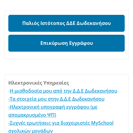
Παλιός Ιστότοπος ΔΔΕ Δωδεκανήσου
Επικύρωση Εγγράφου
Ηλεκτρονικές Υπηρεσίες
-
Η μισθοδοσία μου από την Δ.Δ.Ε Δωδεκανήσου
-Τα στοιχεία μου στην Δ.Δ.Ε Δωδεκανήσου
-Ηλεκτρονική υπογραφή εγγράφου (με
απομακρυσμένο ΨΠ)
-Συχνές ερωτήσεις για διαχειριστές MySchool
σχολικών μονάδων