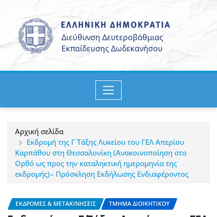
Μετάβαση
στο
περιεχόμενο
Αρχική σελίδα
Εκδρομή της Γ΄ Τάξης Λυκείου του ΓΕΛ Απερίου
Καρπάθου στη Θεσσαλονίκη (Ανακοινοποίηση στο
Ορθό ως προς την καταληκτική ημερομηνία της
εκδρομής)– Πρόσκληση Εκδήλωσης Ενδιαφέροντος
ΕΚΔΡΟΜΈΣ & ΜΕΤΑΚΙΝΉΣΕΙΣ
ΤΜΉΜΑ ΔΙΟΙΚΗΤΙΚΟΎ