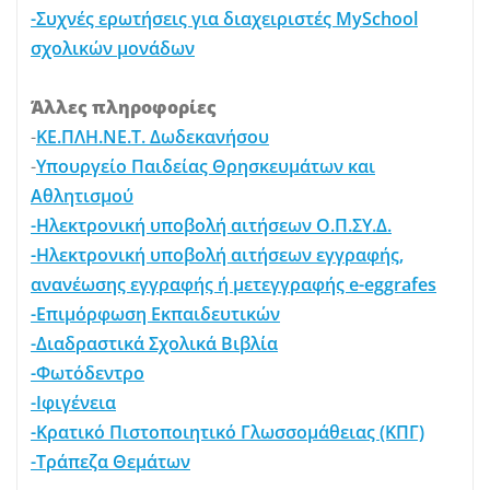
-Συχνές ερωτήσεις για διαχειριστές MySchool
σχολικών μονάδων
Άλλες πληροφορίες
-
ΚΕ.ΠΛΗ.ΝΕ.Τ. Δωδεκανήσου
-
Υπουργείο Παιδείας Θρησκευμάτων και
Αθλητισμού
-Ηλεκτρονική υποβολή αιτήσεων Ο.Π.ΣΥ.Δ.
-Ηλεκτρονική υποβολή αιτήσεων εγγραφής,
ανανέωσης εγγραφής ή μετεγγραφής e-eggrafes
-Επιμόρφωση Εκπαιδευτικών
-Διαδραστικά Σχολικά Βιβλία
-Φωτόδεντρο
-Ιφιγένεια
-Κρατικό Πιστοποιητικό Γλωσσομάθειας (ΚΠΓ)
-Τράπεζα Θεμάτων