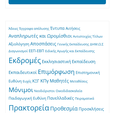
Έντυπα
Αιτήσεις
Άδειες
Έγγραφα απόλυσης
Αναπληρωτές και Ωρομίσθιοι
Αντιστοιχίες Τίτλων
Αποσπάσεις
Αξιολόγηση
Γενικής Εκπαίδευσης
ΔΗΜ.Ω.Σ
ΕΕΠ-ΕΒΠ
Διαγωνισμοί
Ειδικής Αγωγής και Εκπαίδευσης
Εκδρομές
Εκκλησιαστική Εκπαίδευση
Επιμόρφωση
Εκπαιδευτικοί
Επιστημονική
ΚΠγ
Μαθητές
ΚΞΓ
Ευθύνη
Ευχές
Μεταθέσεις
Μόνιμοι
Νεοδιόριστοι
Οικοδιδασκαλεία
Πανελλαδικές
Παιδαγωγική Ευθύνη
Πειραματικά
Πρακτορεία
Προθεσμία
Προσκλήσεις