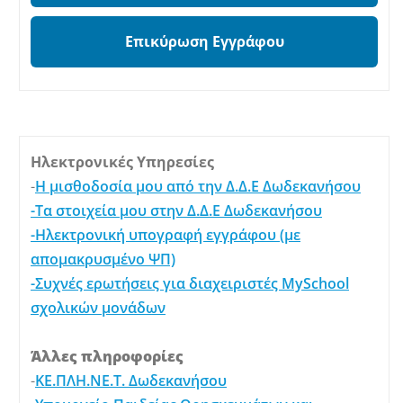
Επικύρωση Εγγράφου
Ηλεκτρονικές Υπηρεσίες
-
Η μισθοδοσία μου από την Δ.Δ.Ε Δωδεκανήσου
-Τα στοιχεία μου στην Δ.Δ.Ε Δωδεκανήσου
-Ηλεκτρονική υπογραφή εγγράφου (με
απομακρυσμένο ΨΠ)
-Συχνές ερωτήσεις για διαχειριστές MySchool
σχολικών μονάδων
Άλλες πληροφορίες
-
ΚΕ.ΠΛΗ.ΝΕ.Τ. Δωδεκανήσου