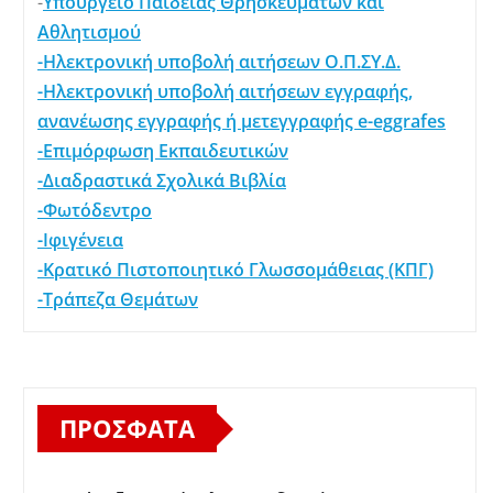
-
Υπουργείο Παιδείας Θρησκευμάτων και
Αθλητισμού
-Ηλεκτρονική υποβολή αιτήσεων Ο.Π.ΣΥ.Δ.
-Ηλεκτρονική υποβολή αιτήσεων εγγραφής,
ανανέωσης εγγραφής ή μετεγγραφής e-eggrafes
-Επιμόρφωση Εκπαιδευτικών
-Διαδραστικά Σχολικά Βιβλία
-Φωτόδεντρο
-Ιφιγένεια
-Κρατικό Πιστοποιητικό Γλωσσομάθειας (ΚΠΓ)
-Τράπεζα Θεμάτων
ΠΡΌΣΦΑΤΑ