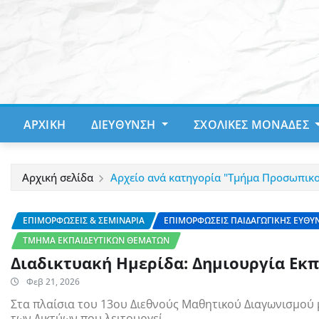
Μετάβαση
στο
περιεχόμενο
ΑΡΧΙΚΉ
ΔΙΕΎΘΥΝΣΗ
ΣΧΟΛΙΚΈΣ ΜΟΝΆΔΕΣ
Αρχική σελίδα
Αρχείο ανά κατηγορία "Τμήμα Προσωπικ
ΕΠΙΜΟΡΦΏΣΕΙΣ & ΣΕΜΙΝΆΡΙΑ
ΕΠΙΜΟΡΦΏΣΕΙΣ ΠΑΙΔΑΓΩΓΙΚΉΣ ΕΥΘΎ
ΤΜΉΜΑ ΕΚΠΑΙΔΕΥΤΙΚΏΝ ΘΕΜΆΤΩΝ
Διαδικτυακή Ημερίδα: Δημιουργία Εκ
Φεβ 21, 2026
Στα πλαίσια του 13ου Διεθνούς Μαθητικού Διαγωνισμού μ
των Δικτύων που λειτουργεί…