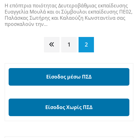
Η επόπτρια ποιότητας Δευτεροβάθμιας εκπαίδευσης
Ευαγγελία Μουλά και οι Σύμβουλοι εκπαίδευσης ΠΕ02,
Παλάσκας Σωτήρης και Καλαούζη Κωνσταντίνα σας
προσκαλούν την…
Σελιδοποίηση
1
2
άρθρων
Είσοδος μέσω ΠΣΔ
Είσοδος Χωρίς ΠΣΔ