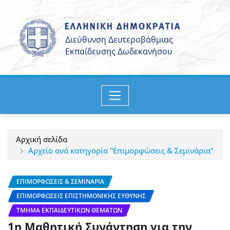
Μετάβαση
στο
περιεχόμενο
Αρχική σελίδα
Αρχείο ανά κατηγορία "Επιμορφώσεις & Σεμινάρια"
ΕΠΙΜΟΡΦΏΣΕΙΣ & ΣΕΜΙΝΆΡΙΑ
ΕΠΙΜΟΡΦΏΣΕΙΣ ΕΠΙΣΤΗΜΟΝΙΚΉΣ ΕΥΘΎΝΗΣ
ΤΜΉΜΑ ΕΚΠΑΙΔΕΥΤΙΚΏΝ ΘΕΜΆΤΩΝ
1η Μαθητική Συνάντηση για την