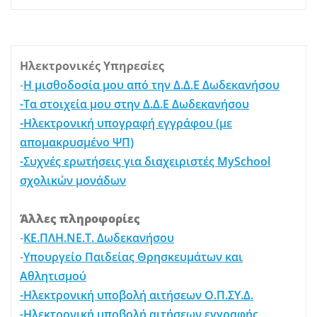
Ηλεκτρονικές Υπηρεσίες
-
Η μισθοδοσία μου από την Δ.Δ.Ε Δωδεκανήσου
-Τα στοιχεία μου στην Δ.Δ.Ε Δωδεκανήσου
-Ηλεκτρονική υπογραφή εγγράφου (με
απομακρυσμένο ΨΠ)
-Συχνές ερωτήσεις για διαχειριστές MySchool
σχολικών μονάδων
Άλλες πληροφορίες
-
ΚΕ.ΠΛΗ.ΝΕ.Τ. Δωδεκανήσου
-
Υπουργείο Παιδείας Θρησκευμάτων και
Αθλητισμού
-Ηλεκτρονική υποβολή αιτήσεων Ο.Π.ΣΥ.Δ.
-Ηλεκτρονική υποβολή αιτήσεων εγγραφής,