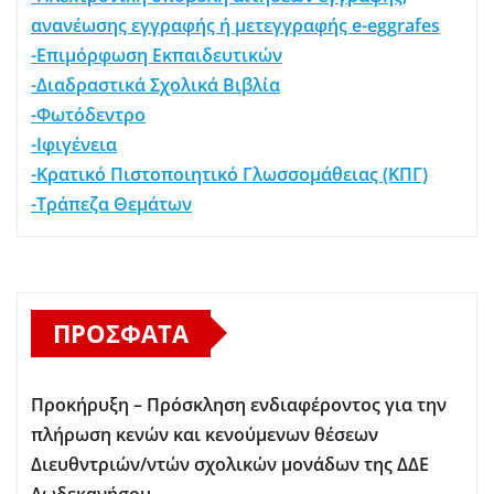
ανανέωσης εγγραφής ή μετεγγραφής e-eggrafes
-Επιμόρφωση Εκπαιδευτικών
-Διαδραστικά Σχολικά Βιβλία
-Φωτόδεντρο
-Ιφιγένεια
-Κρατικό Πιστοποιητικό Γλωσσομάθειας (ΚΠΓ)
-Τράπεζα Θεμάτων
ΠΡΌΣΦΑΤΑ
Προκήρυξη – Πρόσκληση ενδιαφέροντος για την
πλήρωση κενών και κενούμενων θέσεων
Διευθντριών/ντών σχολικών μονάδων της ΔΔΕ
Δωδεκανήσου