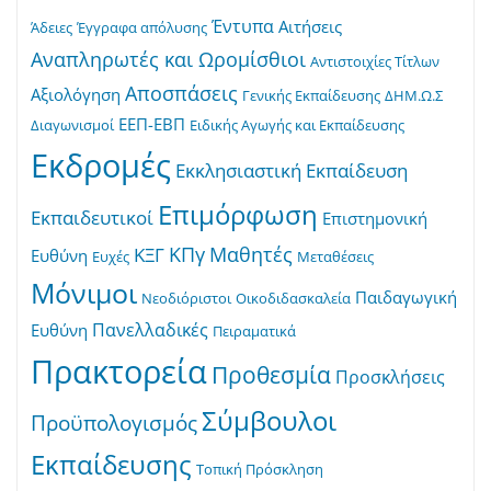
Έντυπα
Αιτήσεις
Άδειες
Έγγραφα απόλυσης
Αναπληρωτές και Ωρομίσθιοι
Αντιστοιχίες Τίτλων
Αποσπάσεις
Αξιολόγηση
Γενικής Εκπαίδευσης
ΔΗΜ.Ω.Σ
ΕΕΠ-ΕΒΠ
Διαγωνισμοί
Ειδικής Αγωγής και Εκπαίδευσης
Εκδρομές
Εκκλησιαστική Εκπαίδευση
Επιμόρφωση
Εκπαιδευτικοί
Επιστημονική
ΚΠγ
Μαθητές
ΚΞΓ
Ευθύνη
Ευχές
Μεταθέσεις
Μόνιμοι
Παιδαγωγική
Νεοδιόριστοι
Οικοδιδασκαλεία
Πανελλαδικές
Ευθύνη
Πειραματικά
Πρακτορεία
Προθεσμία
Προσκλήσεις
Σύμβουλοι
Προϋπολογισμός
Εκπαίδευσης
Τοπική Πρόσκληση