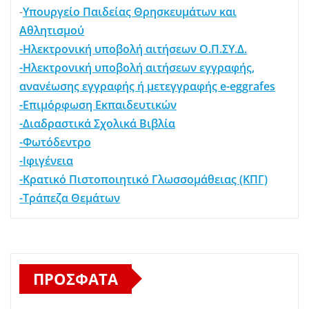
-
Υπουργείο Παιδείας Θρησκευμάτων και
Αθλητισμού
-Ηλεκτρονική υποβολή αιτήσεων Ο.Π.ΣΥ.Δ.
-Ηλεκτρονική υποβολή αιτήσεων εγγραφής,
ανανέωσης εγγραφής ή μετεγγραφής e-eggrafes
-Επιμόρφωση Εκπαιδευτικών
-Διαδραστικά Σχολικά Βιβλία
-Φωτόδεντρο
-Ιφιγένεια
-Κρατικό Πιστοποιητικό Γλωσσομάθειας (ΚΠΓ)
-Τράπεζα Θεμάτων
ΠΡΌΣΦΑΤΑ