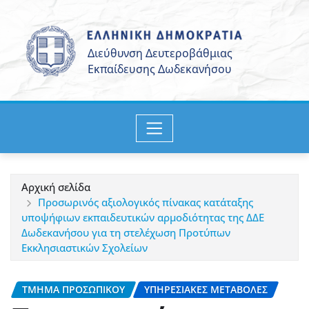
Μετάβαση
στο
περιεχόμενο
Αρχική σελίδα
Προσωρινός αξιολογικός πίνακας κατάταξης
υποψήφιων εκπαιδευτικών αρμοδιότητας της ΔΔΕ
Δωδεκανήσου για τη στελέχωση Προτύπων
Εκκλησιαστικών Σχολείων
ΤΜΉΜΑ ΠΡΟΣΩΠΙΚΟΎ
ΥΠΗΡΕΣΙΑΚΈΣ ΜΕΤΑΒΟΛΈΣ