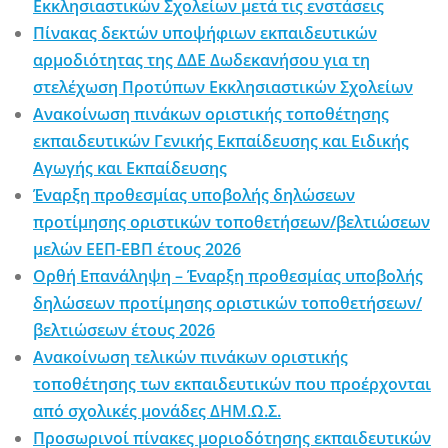
Εκκλησιαστικών Σχολείων μετά τις ενστάσεις
Πίνακας δεκτών υποψήφιων εκπαιδευτικών
αρμοδιότητας της ΔΔΕ Δωδεκανήσου για τη
στελέχωση Προτύπων Εκκλησιαστικών Σχολείων
Ανακοίνωση πινάκων οριστικής τοποθέτησης
εκπαιδευτικών Γενικής Εκπαίδευσης και Ειδικής
Αγωγής και Εκπαίδευσης
Έναρξη προθεσμίας υποβολής δηλώσεων
προτίμησης οριστικών τοποθετήσεων/βελτιώσεων
μελών ΕΕΠ-ΕΒΠ έτους 2026
Ορθή Επανάληψη – Έναρξη προθεσμίας υποβολής
δηλώσεων προτίμησης οριστικών τοποθετήσεων/
βελτιώσεων έτους 2026
Ανακοίνωση τελικών πινάκων οριστικής
τοποθέτησης των εκπαιδευτικών που προέρχονται
από σχολικές μονάδες ΔΗΜ.Ω.Σ.
Προσωρινοί πίνακες μοριοδότησης εκπαιδευτικών