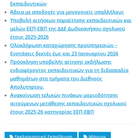
Εκπαιδευτικών
Άδεια με αποδοχές για μονογονείς υπαλλήλους
Υποβολή αιτήσεων παραίτησης εκπαιδευτικών και
μελών ΕΕΠ-ΕΒΠ της ΔΔΕ Δωδεκανήσου σχολικού
έτους 2025-2026
Ολοκλήρωση καταχώρησης προϋπηρεσιών –
Ενστάσεις δεκτές έως και 23 Ιανουαρίου 2026
Πρόσκληση υποβολής αίτησης εκδήλωσης
ενδιαφέροντος εκπαιδευτικών για τη διδασκαλία
μαθημάτων στα τμήματα του Διεθνούς
Απολυτηρίου.
Ανακοίνωση τελικών πινάκων μοριοδότησης
αιτούμενων μετάθεσης εκπαιδευτικών σχολικού
έτους 2025-26 κατηγορίας ΕΕΠ-ΕΒΠ
Εκκλησιαστική Εκπαίδευση
Μόνιμοι