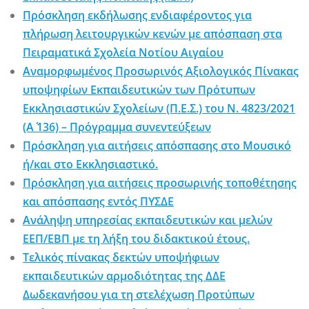
Πρόσκληση εκδήλωσης ενδιαφέροντος για
πλήρωση λειτουργικών κενών με απόσπαση στα
Πειραματικά Σχολεία Νοτίου Αιγαίου
Αναμορφωμένος Προσωρινός Αξιολογικός Πίνακας
υποψηφίων Εκπαιδευτικών των Πρότυπων
Εκκλησιαστικών Σχολείων (Π.Ε.Σ.) του Ν. 4823/2021
(Α΄ 136) – Πρόγραμμα συνεντεύξεων
Πρόσκληση για αιτήσεις απόσπασης στο Μουσικό
ή/και στο Εκκλησιαστικό.
Πρόσκληση για αιτήσεις προσωρινής τοποθέτησης
και απόσπασης εντός ΠΥΣΔΕ
Ανάληψη υπηρεσίας εκπαιδευτικών και μελών
ΕΕΠ/ΕΒΠ με τη λήξη του διδακτικού έτους.
Τελικός πίνακας δεκτών υποψήφιων
εκπαιδευτικών αρμοδιότητας της ΔΔΕ
Δωδεκανήσου για τη στελέχωση Προτύπων