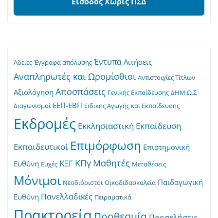
Είσοδος Χωρίς ΠΣΔ
Έντυπα
Αιτήσεις
Άδειες
Έγγραφα απόλυσης
Αναπληρωτές και Ωρομίσθιοι
Αντιστοιχίες Τίτλων
Αποσπάσεις
Αξιολόγηση
Γενικής Εκπαίδευσης
ΔΗΜ.Ω.Σ
ΕΕΠ-ΕΒΠ
Διαγωνισμοί
Ειδικής Αγωγής και Εκπαίδευσης
Εκδρομές
Εκκλησιαστική Εκπαίδευση
Επιμόρφωση
Εκπαιδευτικοί
Επιστημονική
ΚΠγ
Μαθητές
ΚΞΓ
Ευθύνη
Ευχές
Μεταθέσεις
Μόνιμοι
Παιδαγωγική
Νεοδιόριστοι
Οικοδιδασκαλεία
Πανελλαδικές
Ευθύνη
Πειραματικά
Πρακτορεία
Προθεσμία
Προσκλήσεις