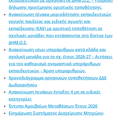
εκπαιδευτικών με οργανική σε ΔΗΜ.Ω.Σ. – Υποβολή
δήλωσης προτίμησης οριστικής τοποθέτησης.
Ανακοίνωση πίνακα μοριοδότησης εκπαιδευτικών
γενικής παιδείας και ειδικής αγωγής και
εκπαίδευσης (ΕΑΕ) με οριστική τοποθέτηση σε
σχολικές μονάδες που εντάσσονται στο δίκτυο των
ΔΗΜ.Ω.Σ.
Ανακοίνωση νέων υπεράριθμων κατά κλάδο και
σχολική μονάδα για το σχ. έτους 2026-27 – Αιτήσεις
για τον καθορισμό ονομαστικά υπεράριθμων
εκπαιδευτικών – Άρση υπεραριθμιών.
Χρονοδιάγραμμα οργανικών τοποθετήσεων ΔΔΕ
Δωδεκανήσου
Ανακοίνωση πινάκων ένταξης ή μη σε ειδικές
κατηγορίες
Έντυπο Αμοιβαίων Μεταθέσεων Έτους 2026
Ενημέρωση Συστήματος Διαχείρισης Μητρώου