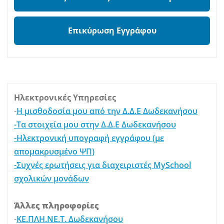
Επικύρωση Εγγράφου
Ηλεκτρονικές Υπηρεσίες
-
Η μισθοδοσία μου από την Δ.Δ.Ε Δωδεκανήσου
-Τα στοιχεία μου στην Δ.Δ.Ε Δωδεκανήσου
-Ηλεκτρονική υπογραφή εγγράφου (με
απομακρυσμένο ΨΠ)
-Συχνές ερωτήσεις για διαχειριστές MySchool
σχολικών μονάδων
Άλλες πληροφορίες
-
ΚΕ.ΠΛΗ.ΝΕ.Τ. Δωδεκανήσου