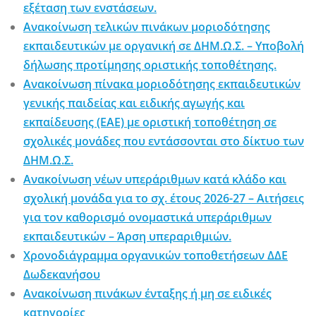
εξέταση των ενστάσεων.
Ανακοίνωση τελικών πινάκων μοριοδότησης
εκπαιδευτικών με οργανική σε ΔΗΜ.Ω.Σ. – Υποβολή
δήλωσης προτίμησης οριστικής τοποθέτησης.
Ανακοίνωση πίνακα μοριοδότησης εκπαιδευτικών
γενικής παιδείας και ειδικής αγωγής και
εκπαίδευσης (ΕΑΕ) με οριστική τοποθέτηση σε
σχολικές μονάδες που εντάσσονται στο δίκτυο των
ΔΗΜ.Ω.Σ.
Ανακοίνωση νέων υπεράριθμων κατά κλάδο και
σχολική μονάδα για το σχ. έτους 2026-27 – Αιτήσεις
για τον καθορισμό ονομαστικά υπεράριθμων
εκπαιδευτικών – Άρση υπεραριθμιών.
Χρονοδιάγραμμα οργανικών τοποθετήσεων ΔΔΕ
Δωδεκανήσου
Ανακοίνωση πινάκων ένταξης ή μη σε ειδικές
κατηγορίες