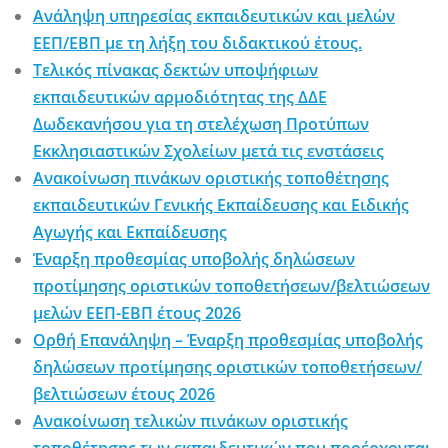
Ανάληψη υπηρεσίας εκπαιδευτικών και μελών
ΕΕΠ/ΕΒΠ με τη λήξη του διδακτικού έτους.
Τελικός πίνακας δεκτών υποψήφιων
εκπαιδευτικών αρμοδιότητας της ΔΔΕ
Δωδεκανήσου για τη στελέχωση Προτύπων
Εκκλησιαστικών Σχολείων μετά τις ενστάσεις
Ανακοίνωση πινάκων οριστικής τοποθέτησης
εκπαιδευτικών Γενικής Εκπαίδευσης και Ειδικής
Αγωγής και Εκπαίδευσης
Έναρξη προθεσμίας υποβολής δηλώσεων
προτίμησης οριστικών τοποθετήσεων/βελτιώσεων
μελών ΕΕΠ-ΕΒΠ έτους 2026
Ορθή Επανάληψη – Έναρξη προθεσμίας υποβολής
δηλώσεων προτίμησης οριστικών τοποθετήσεων/
βελτιώσεων έτους 2026
Ανακοίνωση τελικών πινάκων οριστικής