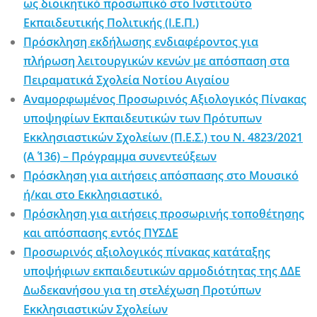
ως διοικητικό προσωπικό στο Ινστιτούτο
Εκπαιδευτικής Πολιτικής (Ι.Ε.Π.)
Πρόσκληση εκδήλωσης ενδιαφέροντος για
πλήρωση λειτουργικών κενών με απόσπαση στα
Πειραματικά Σχολεία Νοτίου Αιγαίου
Αναμορφωμένος Προσωρινός Αξιολογικός Πίνακας
υποψηφίων Εκπαιδευτικών των Πρότυπων
Εκκλησιαστικών Σχολείων (Π.Ε.Σ.) του Ν. 4823/2021
(Α΄ 136) – Πρόγραμμα συνεντεύξεων
Πρόσκληση για αιτήσεις απόσπασης στο Μουσικό
ή/και στο Εκκλησιαστικό.
Πρόσκληση για αιτήσεις προσωρινής τοποθέτησης
και απόσπασης εντός ΠΥΣΔΕ
Προσωρινός αξιολογικός πίνακας κατάταξης
υποψήφιων εκπαιδευτικών αρμοδιότητας της ΔΔΕ
Δωδεκανήσου για τη στελέχωση Προτύπων
Εκκλησιαστικών Σχολείων