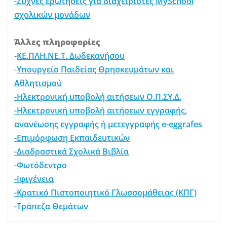
-Συχνές ερωτήσεις για διαχειριστές MySchool
σχολικών μονάδων
Άλλες πληροφορίες
-
ΚΕ.ΠΛΗ.ΝΕ.Τ. Δωδεκανήσου
-
Υπουργείο Παιδείας Θρησκευμάτων και
Αθλητισμού
-Ηλεκτρονική υποβολή αιτήσεων Ο.Π.ΣΥ.Δ.
-Ηλεκτρονική υποβολή αιτήσεων εγγραφής,
ανανέωσης εγγραφής ή μετεγγραφής e-eggrafes
-Επιμόρφωση Εκπαιδευτικών
-Διαδραστικά Σχολικά Βιβλία
-Φωτόδεντρο
-Ιφιγένεια
-Κρατικό Πιστοποιητικό Γλωσσομάθειας (ΚΠΓ)
-Τράπεζα Θεμάτων