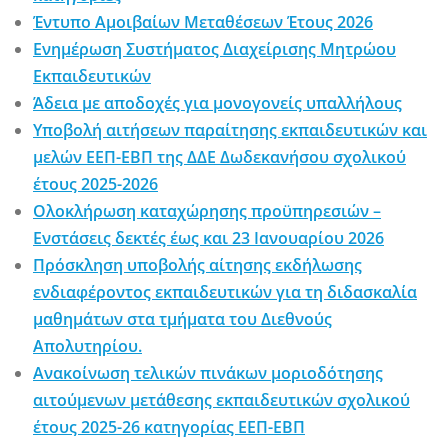
Έντυπο Αμοιβαίων Μεταθέσεων Έτους 2026
Ενημέρωση Συστήματος Διαχείρισης Μητρώου
Εκπαιδευτικών
Άδεια με αποδοχές για μονογονείς υπαλλήλους
Υποβολή αιτήσεων παραίτησης εκπαιδευτικών και
μελών ΕΕΠ-ΕΒΠ της ΔΔΕ Δωδεκανήσου σχολικού
έτους 2025-2026
Ολοκλήρωση καταχώρησης προϋπηρεσιών –
Ενστάσεις δεκτές έως και 23 Ιανουαρίου 2026
Πρόσκληση υποβολής αίτησης εκδήλωσης
ενδιαφέροντος εκπαιδευτικών για τη διδασκαλία
μαθημάτων στα τμήματα του Διεθνούς
Απολυτηρίου.
Ανακοίνωση τελικών πινάκων μοριοδότησης
αιτούμενων μετάθεσης εκπαιδευτικών σχολικού
έτους 2025-26 κατηγορίας ΕΕΠ-ΕΒΠ