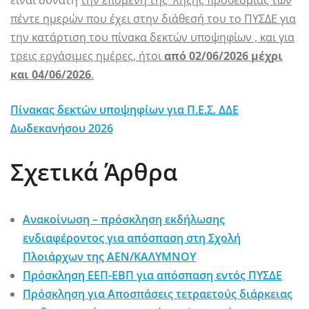
είναι δυνατή
την επομένη της λήξης προθεσμίας των
πέντε ημερών που έχει στην διάθεσή του το ΠΥΣΔΕ για
την κατάρτιση του πίνακα δεκτών υποψηφίων , και για
τρεις εργάσιμες ημέρες, ήτοι
από 02/06/2026 μέχρι
και 04/06/2026
.
Πίνακας δεκτών υποψηφίων για Π.Ε.Σ. ΔΔΕ
Δωδεκανήσου 2026
Σχετικά Άρθρα
Ανακοίνωση – πρόσκληση εκδήλωσης
ενδιαφέροντος για απόσπαση στη Σχολή
Πλοιάρχων της ΑΕΝ/ΚΑΛΥΜΝΟΥ
Πρόσκληση ΕΕΠ-ΕΒΠ για απόσπαση εντός ΠΥΣΔΕ
Πρόσκληση για Aποσπάσεις τετραετούς διάρκειας