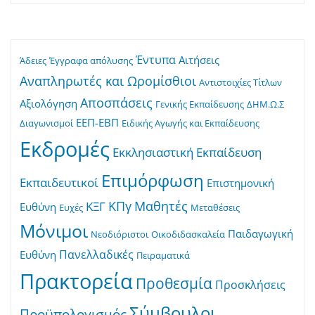
Έντυπα
Αιτήσεις
Άδειες
Έγγραφα απόλυσης
Αναπληρωτές και Ωρομίσθιοι
Αντιστοιχίες Τίτλων
Αποσπάσεις
Αξιολόγηση
Γενικής Εκπαίδευσης
ΔΗΜ.Ω.Σ
ΕΕΠ-ΕΒΠ
Διαγωνισμοί
Ειδικής Αγωγής και Εκπαίδευσης
Εκδρομές
Εκκλησιαστική Εκπαίδευση
Επιμόρφωση
Εκπαιδευτικοί
Επιστημονική
ΚΠγ
Μαθητές
ΚΞΓ
Ευθύνη
Ευχές
Μεταθέσεις
Μόνιμοι
Παιδαγωγική
Νεοδιόριστοι
Οικοδιδασκαλεία
Πανελλαδικές
Ευθύνη
Πειραματικά
Πρακτορεία
Προθεσμία
Προσκλήσεις
Σύμβουλοι
Προϋπολογισμός