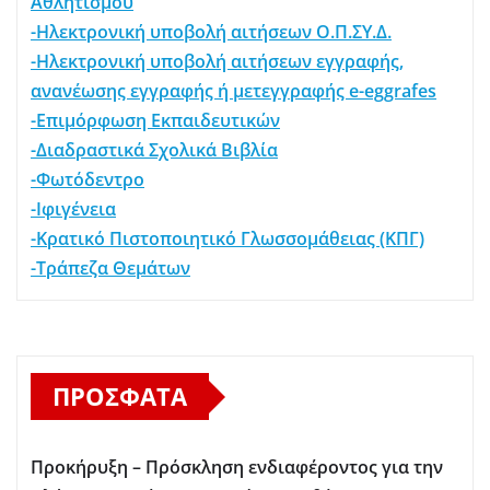
Αθλητισμού
-Ηλεκτρονική υποβολή αιτήσεων Ο.Π.ΣΥ.Δ.
-Ηλεκτρονική υποβολή αιτήσεων εγγραφής,
ανανέωσης εγγραφής ή μετεγγραφής e-eggrafes
-Επιμόρφωση Εκπαιδευτικών
-Διαδραστικά Σχολικά Βιβλία
-Φωτόδεντρο
-Ιφιγένεια
-Κρατικό Πιστοποιητικό Γλωσσομάθειας (ΚΠΓ)
-Τράπεζα Θεμάτων
ΠΡΌΣΦΑΤΑ
Προκήρυξη – Πρόσκληση ενδιαφέροντος για την