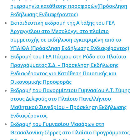
ημερομηνία κατάθεσης προσφορών(Πρόσκληση
Εκδήλωσης Ενδιαφέροντος)
Εκπαιδευτική εκδρομή της Α΄ τάξης του ΓΕΛ
Αρχαγγέλου στο Μεσολόγγι στο πλαίσιο
συμμετοχής σε εκδήλωση εγκεκριμένη από το
ΥΠΑΙΘΑ (Πρόσκληση Εκδήλωσης Ενδιαφέροντος)
Εκδρομή του ΓΕΛ Πάτμου στη Ρόδο στο Πλαίσιο
Προγράμματος Σ.Δ. – Πρόσκληση Εκδήλωσης
Ενδιαφέροντος για Κατάθεση Ποιοτικής και
Οικονομικής Προσφοράς
Εκδρομή του Πανορμίτειου Γυμνασίου Λ.Τ. Σύμης
στους Δελφούς στο Πλαίσιο Πανελλήνιου
Μαθητικού Συνεδρίου – Πρόσκληση Εκδήλωσης
Ενδιαφέροντος
Εκδρομή του Γυμνασίου Μασάρων στη
Θεσσαλονίκη-Σέρρες στο Πλαίσιο Προγράμματος