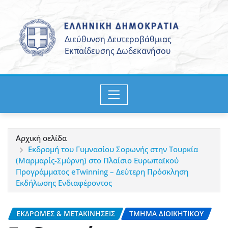
Μετάβαση
στο
περιεχόμενο
Αρχική σελίδα
Εκδρομή του Γυμνασίου Σορωνής στην Τουρκία
(Μαρμαρίς-Σμύρνη) στο Πλαίσιο Ευρωπαϊκού
Προγράμματος eTwinning – Δεύτερη Πρόσκληση
Εκδήλωσης Ενδιαφέροντος
ΕΚΔΡΟΜΈΣ & ΜΕΤΑΚΙΝΉΣΕΙΣ
ΤΜΉΜΑ ΔΙΟΙΚΗΤΙΚΟΎ