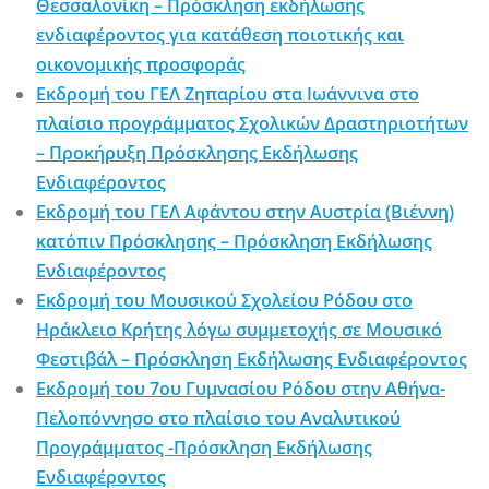
Θεσσαλονίκη – Πρόσκληση εκδήλωσης
ενδιαφέροντος για κατάθεση ποιοτικής και
οικονομικής προσφοράς
Εκδρομή του ΓΕΛ Ζηπαρίου στα Ιωάννινα στο
πλαίσιο προγράμματος Σχολικών Δραστηριοτήτων
– Προκήρυξη Πρόσκλησης Εκδήλωσης
Ενδιαφέροντος
Εκδρομή του ΓΕΛ Αφάντου στην Αυστρία (Βιέννη)
κατόπιν Πρόσκλησης – Πρόσκληση Εκδήλωσης
Ενδιαφέροντος
Εκδρομή του Μουσικού Σχολείου Ρόδου στο
Ηράκλειο Κρήτης λόγω συμμετοχής σε Μουσικό
Φεστιβάλ – Πρόσκληση Εκδήλωσης Ενδιαφέροντος
Εκδρομή του 7ου Γυμνασίου Ρόδου στην Αθήνα-
Πελοπόννησο στο πλαίσιο του Αναλυτικού
Προγράμματος -Πρόσκληση Εκδήλωσης
Ενδιαφέροντος