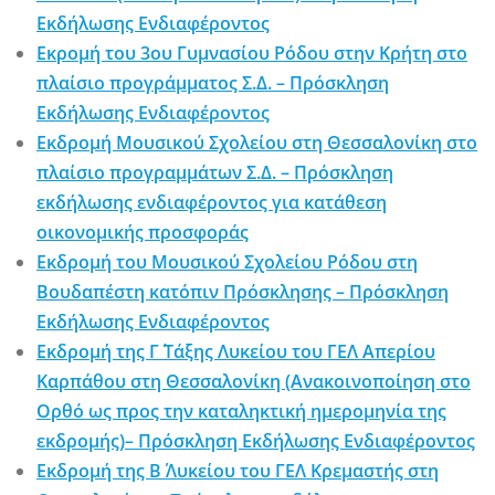
Εκδήλωσης Ενδιαφέροντος
Εκρομή του 3ου Γυμνασίου Ρόδου στην Κρήτη στο
πλαίσιο προγράμματος Σ.Δ. – Πρόσκληση
Εκδήλωσης Ενδιαφέροντος
Εκδρομή Μουσικού Σχολείου στη Θεσσαλονίκη στο
πλαίσιο προγραμμάτων Σ.Δ. – Πρόσκληση
εκδήλωσης ενδιαφέροντος για κατάθεση
οικονομικής προσφοράς
Εκδρομή του Μουσικού Σχολείου Ρόδου στη
Βουδαπέστη κατόπιν Πρόσκλησης – Πρόσκληση
Εκδήλωσης Ενδιαφέροντος
Εκδρομή της Γ΄ Τάξης Λυκείου του ΓΕΛ Απερίου
Καρπάθου στη Θεσσαλονίκη (Ανακοινοποίηση στο
Ορθό ως προς την καταληκτική ημερομηνία της
εκδρομής)– Πρόσκληση Εκδήλωσης Ενδιαφέροντος
Εκδρομή της Β΄ Λυκείου του ΓΕΛ Κρεμαστής στη