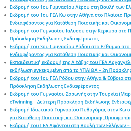
Εκδρομή του 1ου Γυμνασίου Λέρου στη Βουλή των 
Εκδρομή του 1ου ΓΕΛ Κω στην Αθήνα στο Πλαίσιο Π
Ενδιαφέροντος για Κατάθεση Ποιοτικής και Οικονο
Εκδρομή του Γυμνασίου Ιαλυσού στην Κέρκυρα στο Π
Πρόσκληση Εκδήλωσης Ενδιαφέροντος
Εκδρομή του 3ου Γυμνασίου Ρόδου στο Ρέθυμνο στο 
Ενδιαφέροντος για Κατάθεση Ποιοτικής και Οικονο
Εκπαιδευτική εκδρομή της Α΄ τάξης του ΓΕΛ Αρχαγγέ
εκδήλωση εγκεκριμένη από το ΥΠΑΙΘΑ – 2η Πρόσκλ
Εκδρομή του 1ου ΓΕΛ Ρόδου στην Αθήνα & Εύβοια στ
Πρόσκληση Εκδήλωσης Ενδιαφέροντος
Εκδρομή του Γυμνασίου Σορωνής στην Τουρκία (Μα
eTwinning – Δεύτερη Πρόσκληση Εκδήλωσης Ενδιαφέ
Εκδρομή Ιδιωτικού Γυμνασίου Πυθαγόρας στην Κω σ
για Κατάθεση Ποιοτικής και Οικονομικής Προσφορά
Εκδρομή του ΓΕΛ Αφάντου στη Βουλή των Ελλήνων 