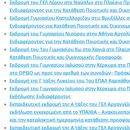
Εκδρομή του ΓΕΛ Λέρου στο Ναύπλιο στο Πλαίσιο Π
Ενδιαφέροντος για την Κατάθεση Ποιοτικής και Οι
Εκδρομή Γυμνασίου Καστελλορίζου στις Βρυξέλλες 
Ενδιαφέροντος για Κατάθεση Ποιοτικής και Οικονο
Εκδρομή του Γυμνασίου Νισύρου στην Αθήνα-Αργολί
Ενδιαφέροντος για την Κατάθεση Ποιοτικής και Οι
Εκδρομή του 1ου Γυμνασίου Κω στα Χανιά στο Πλαίσ
Κατάθεση Ποιοτικής και Οικονομικής Προσφοράς
Εκδρομή του Γυμνασίου Ιαλυσού στην Κέρκυρα στο Π
στο ΟΡΘΟ ως προς τον αριθμό των συνοδών– Πρόσκ
Εκδρομή της Γ΄ τάξης Λυκείου του 1ου ΕΠΑΛ Καρπάθ
Εκδρομή του Γυμνασίου Ιαλυσού στην Κέρκυρα στο 
Εκδήλωσης Ενδιαφέροντος
Εκπαιδευτική εκδρομή της Α΄ τάξης του ΓΕΛ Αρχαγγέ
εκδήλωση εγκεκριμένη από το ΥΠΑΙΘΑ – Ανακοινοπο
και την καταληκτική ημερομηνία κατάθεσης προσφ
Εκπαιδευτική εκδρομή της Α΄ τάξης του ΓΕΛ Αρχαγγέ