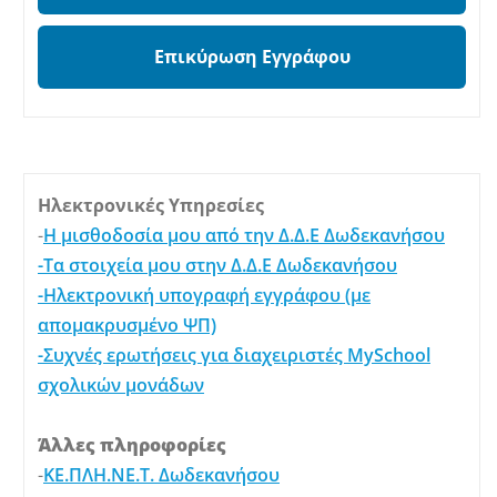
Επικύρωση Εγγράφου
Ηλεκτρονικές Υπηρεσίες
-
Η μισθοδοσία μου από την Δ.Δ.Ε Δωδεκανήσου
-Τα στοιχεία μου στην Δ.Δ.Ε Δωδεκανήσου
-Ηλεκτρονική υπογραφή εγγράφου (με
απομακρυσμένο ΨΠ)
-Συχνές ερωτήσεις για διαχειριστές MySchool
σχολικών μονάδων
Άλλες πληροφορίες
-
ΚΕ.ΠΛΗ.ΝΕ.Τ. Δωδεκανήσου