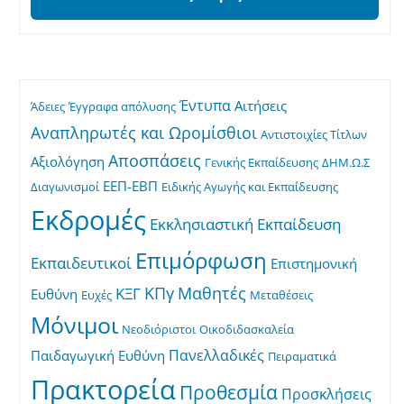
Έντυπα
Αιτήσεις
Άδειες
Έγγραφα απόλυσης
Αναπληρωτές και Ωρομίσθιοι
Αντιστοιχίες Τίτλων
Αποσπάσεις
Αξιολόγηση
Γενικής Εκπαίδευσης
ΔΗΜ.Ω.Σ
ΕΕΠ-ΕΒΠ
Διαγωνισμοί
Ειδικής Αγωγής και Εκπαίδευσης
Εκδρομές
Εκκλησιαστική Εκπαίδευση
Επιμόρφωση
Εκπαιδευτικοί
Επιστημονική
ΚΠγ
Μαθητές
ΚΞΓ
Ευθύνη
Ευχές
Μεταθέσεις
Μόνιμοι
Νεοδιόριστοι
Οικοδιδασκαλεία
Πανελλαδικές
Παιδαγωγική Ευθύνη
Πειραματικά
Πρακτορεία
Προθεσμία
Προσκλήσεις