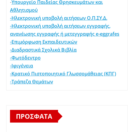
-
Υπουργείο Παιδείας Θρησκευμάτων και
Αθλητισμού
-Ηλεκτρονική υποβολή αιτήσεων Ο.Π.ΣΥ.Δ.
-Ηλεκτρονική υποβολή αιτήσεων εγγραφής,
ανανέωσης εγγραφής ή μετεγγραφής e-eggrafes
-Επιμόρφωση Εκπαιδευτικών
-Διαδραστικά Σχολικά Βιβλία
-Φωτόδεντρο
-Ιφιγένεια
-Κρατικό Πιστοποιητικό Γλωσσομάθειας (ΚΠΓ)
-Τράπεζα Θεμάτων
ΠΡΌΣΦΑΤΑ