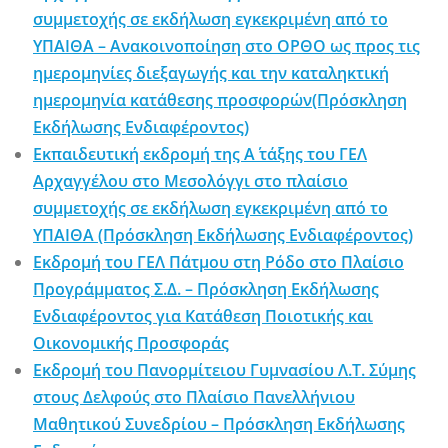
συμμετοχής σε εκδήλωση εγκεκριμένη από το
ΥΠΑΙΘΑ – Ανακοινοποίηση στο ΟΡΘΟ ως προς τις
ημερομηνίες διεξαγωγής και την καταληκτική
ημερομηνία κατάθεσης προσφορών(Πρόσκληση
Εκδήλωσης Ενδιαφέροντος)
Εκπαιδευτική εκδρομή της Α΄ τάξης του ΓΕΛ
Αρχαγγέλου στο Μεσολόγγι στο πλαίσιο
συμμετοχής σε εκδήλωση εγκεκριμένη από το
ΥΠΑΙΘΑ (Πρόσκληση Εκδήλωσης Ενδιαφέροντος)
Εκδρομή του ΓΕΛ Πάτμου στη Ρόδο στο Πλαίσιο
Προγράμματος Σ.Δ. – Πρόσκληση Εκδήλωσης
Ενδιαφέροντος για Κατάθεση Ποιοτικής και
Οικονομικής Προσφοράς
Εκδρομή του Πανορμίτειου Γυμνασίου Λ.Τ. Σύμης
στους Δελφούς στο Πλαίσιο Πανελλήνιου
Μαθητικού Συνεδρίου – Πρόσκληση Εκδήλωσης