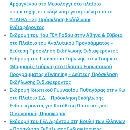
Αρχαγγέλου στο Μεσολόγγι στο πλαίσιο
συμμετοχής σε εκδήλωση εγκεκριμένη από το
ΥΠΑΙΘΑ – 2η Πρόσκληση Εκδήλωσης
Ενδιαφέροντος
Εκδρομή του 1ου ΓΕΛ Ρόδου στην Αθήνα & Εύβοια
στο Πλαίσιο του Αναλυτικού Προγράμματος –
Δεύτερη Πρόσκληση Εκδήλωσης Ενδιαφέροντος
Εκδρομή του Γυμνασίου Σορωνής στην Τουρκία
(Μαρμαρίς-Σμύρνη) στο Πλαίσιο Ευρωπαϊκού
Προγράμματος eTwinning – Δεύτερη Πρόσκληση
Εκδήλωσης Ενδιαφέροντος
Εκδρομή Ιδιωτικού Γυμνασίου Πυθαγόρας στην Κω
στο Πλαίσιο Σ.Δ. – Πρόσκληση Εκδήλωσης
Ενδιαφέροντος για Κατάθεση Ποιοτικής και
Οικονομικής Προσφοράς
Εκδρομή του ΓΕΛ Αφάντου στη Βουλή των Ελλήνων
– Πρόσκληση Εκδήλωσης Ενδιαφέροντος