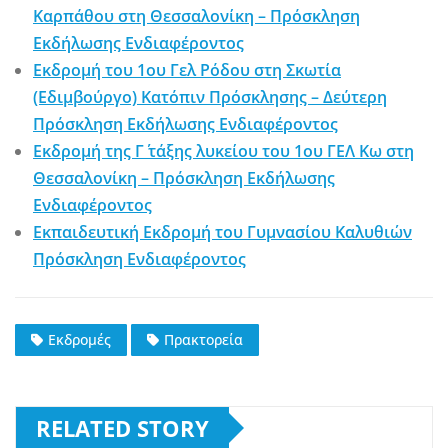
Καρπάθου στη Θεσσαλονίκη – Πρόσκληση
Εκδήλωσης Ενδιαφέροντος
Εκδρομή του 1ου Γελ Ρόδου στη Σκωτία
(Εδιμβούργο) Κατόπιν Πρόσκλησης – Δεύτερη
Πρόσκληση Εκδήλωσης Ενδιαφέροντος
Εκδρομή της Γ΄ τάξης λυκείου του 1ου ΓΕΛ Κω στη
Θεσσαλονίκη – Πρόσκληση Εκδήλωσης
Ενδιαφέροντος
Εκπαιδευτική Εκδρομή του Γυμνασίου Καλυθιών
Πρόσκληση Ενδιαφέροντος
Εκδρομές
Πρακτορεία
RELATED STORY