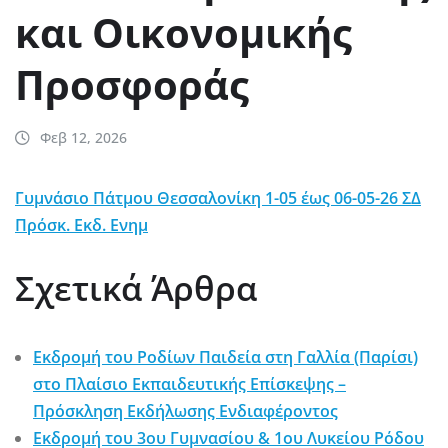
και Οικονομικής
Προσφοράς
Φεβ 12, 2026
Γυμνάσιο Πάτμου Θεσσαλονίκη 1-05 έως 06-05-26 ΣΔ
Πρόσκ. Εκδ. Ενημ
Σχετικά Άρθρα
Εκδρομή του Ροδίων Παιδεία στη Γαλλία (Παρίσι)
στο Πλαίσιο Εκπαιδευτικής Επίσκεψης –
Πρόσκληση Εκδήλωσης Ενδιαφέροντος
Εκδρομή του 3ου Γυμνασίου & 1ου Λυκείου Ρόδου