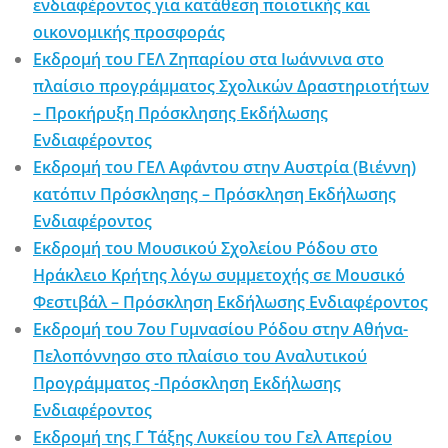
ενδιαφέροντος για κατάθεση ποιοτικής και
οικονομικής προσφοράς
Εκδρομή του ΓΕΛ Ζηπαρίου στα Ιωάννινα στο
πλαίσιο προγράμματος Σχολικών Δραστηριοτήτων
– Προκήρυξη Πρόσκλησης Εκδήλωσης
Ενδιαφέροντος
Εκδρομή του ΓΕΛ Αφάντου στην Αυστρία (Βιέννη)
κατόπιν Πρόσκλησης – Πρόσκληση Εκδήλωσης
Ενδιαφέροντος
Εκδρομή του Μουσικού Σχολείου Ρόδου στο
Ηράκλειο Κρήτης λόγω συμμετοχής σε Μουσικό
Φεστιβάλ – Πρόσκληση Εκδήλωσης Ενδιαφέροντος
Εκδρομή του 7ου Γυμνασίου Ρόδου στην Αθήνα-
Πελοπόννησο στο πλαίσιο του Αναλυτικού
Προγράμματος -Πρόσκληση Εκδήλωσης
Ενδιαφέροντος
Εκδρομή της Γ΄ Τάξης Λυκείου του Γελ Απερίου