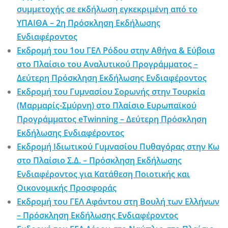
συμμετοχής σε εκδήλωση εγκεκριμένη από το
ΥΠΑΙΘΑ – 2η Πρόσκληση Εκδήλωσης
Ενδιαφέροντος
Εκδρομή του 1ου ΓΕΛ Ρόδου στην Αθήνα & Εύβοια
στο Πλαίσιο του Αναλυτικού Προγράμματος –
Δεύτερη Πρόσκληση Εκδήλωσης Ενδιαφέροντος
Εκδρομή του Γυμνασίου Σορωνής στην Τουρκία
(Μαρμαρίς-Σμύρνη) στο Πλαίσιο Ευρωπαϊκού
Προγράμματος eTwinning – Δεύτερη Πρόσκληση
Εκδήλωσης Ενδιαφέροντος
Εκδρομή Ιδιωτικού Γυμνασίου Πυθαγόρας στην Κω
στο Πλαίσιο Σ.Δ. – Πρόσκληση Εκδήλωσης
Ενδιαφέροντος για Κατάθεση Ποιοτικής και
Οικονομικής Προσφοράς
Εκδρομή του ΓΕΛ Αφάντου στη Βουλή των Ελλήνων
– Πρόσκληση Εκδήλωσης Ενδιαφέροντος