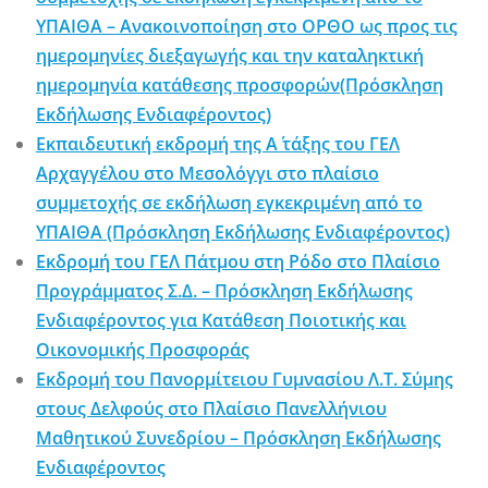
ΥΠΑΙΘΑ – Ανακοινοποίηση στο ΟΡΘΟ ως προς τις
ημερομηνίες διεξαγωγής και την καταληκτική
ημερομηνία κατάθεσης προσφορών(Πρόσκληση
Εκδήλωσης Ενδιαφέροντος)
Εκπαιδευτική εκδρομή της Α΄ τάξης του ΓΕΛ
Αρχαγγέλου στο Μεσολόγγι στο πλαίσιο
συμμετοχής σε εκδήλωση εγκεκριμένη από το
ΥΠΑΙΘΑ (Πρόσκληση Εκδήλωσης Ενδιαφέροντος)
Εκδρομή του ΓΕΛ Πάτμου στη Ρόδο στο Πλαίσιο
Προγράμματος Σ.Δ. – Πρόσκληση Εκδήλωσης
Ενδιαφέροντος για Κατάθεση Ποιοτικής και
Οικονομικής Προσφοράς
Εκδρομή του Πανορμίτειου Γυμνασίου Λ.Τ. Σύμης
στους Δελφούς στο Πλαίσιο Πανελλήνιου
Μαθητικού Συνεδρίου – Πρόσκληση Εκδήλωσης
Ενδιαφέροντος