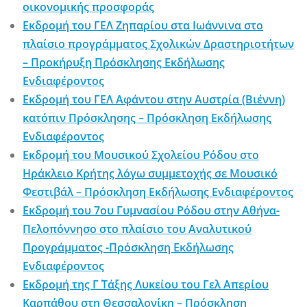
οικονομικής προσφοράς
Εκδρομή του ΓΕΛ Ζηπαρίου στα Ιωάννινα στο
πλαίσιο προγράμματος Σχολικών Δραστηριοτήτων
– Προκήρυξη Πρόσκλησης Εκδήλωσης
Ενδιαφέροντος
Εκδρομή του ΓΕΛ Αφάντου στην Αυστρία (Βιέννη)
κατόπιν Πρόσκλησης – Πρόσκληση Εκδήλωσης
Ενδιαφέροντος
Εκδρομή του Μουσικού Σχολείου Ρόδου στο
Ηράκλειο Κρήτης λόγω συμμετοχής σε Μουσικό
Φεστιβάλ – Πρόσκληση Εκδήλωσης Ενδιαφέροντος
Εκδρομή του 7ου Γυμνασίου Ρόδου στην Αθήνα-
Πελοπόννησο στο πλαίσιο του Αναλυτικού
Προγράμματος -Πρόσκληση Εκδήλωσης
Ενδιαφέροντος
Εκδρομή της Γ΄ Τάξης Λυκείου του Γελ Απερίου
Καρπάθου στη Θεσσαλονίκη – Πρόσκληση