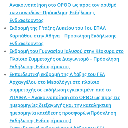
Ανακοινοποίηση στο ΟΡΘΟ ως προς τον αριθμό
των συνοδών– Πρόσκληση Εκδήλωσης
Ενδιαφέροντος
Εκδρομή της Γ΄ τάξης Λυκείου του 1ου ΕΠΑΛ
Καρπάθου στην Αθήνα – Πρόσκληση Εκδήλωσης
Ενδιαφέροντος
Εκδρομή του Γυμνασίου Ιαλυσού στην Κέρκυρα στο
Πλαίσιο Συμμετοχής σε Διαγωνισμό – Πρόσκληση
Εκδήλωσης Ενδιαφέροντος
Εκπαιδευτική εκδρομή της Α΄ τάξης του ΓΕΛ
Αρχαγγέλου στο Μεσολόγγι στο πλαίσιο
συμμετοχής σε εκδήλωση εγκεκριμένη από το
ΥΠΑΙΘΑ – Ανακοινοποίηση στο ΟΡΘΟ ως προς τις
ημερομηνίες διεξαγωγής και την καταληκτική
ημερομηνία κατάθεσης προσφορών(Πρόσκληση
Εκδήλωσης Ενδιαφέροντος)