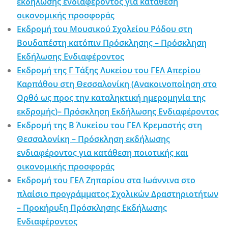
εκδήλωσης ενδιαφέροντος για κατάθεση
οικονομικής προσφοράς
Εκδρομή του Μουσικού Σχολείου Ρόδου στη
Βουδαπέστη κατόπιν Πρόσκλησης – Πρόσκληση
Εκδήλωσης Ενδιαφέροντος
Εκδρομή της Γ΄ Τάξης Λυκείου του ΓΕΛ Απερίου
Καρπάθου στη Θεσσαλονίκη (Ανακοινοποίηση στο
Ορθό ως προς την καταληκτική ημερομηνία της
εκδρομής)– Πρόσκληση Εκδήλωσης Ενδιαφέροντος
Εκδρομή της Β΄ Λυκείου του ΓΕΛ Κρεμαστής στη
Θεσσαλονίκη – Πρόσκληση εκδήλωσης
ενδιαφέροντος για κατάθεση ποιοτικής και
οικονομικής προσφοράς
Εκδρομή του ΓΕΛ Ζηπαρίου στα Ιωάννινα στο
πλαίσιο προγράμματος Σχολικών Δραστηριοτήτων
– Προκήρυξη Πρόσκλησης Εκδήλωσης
Ενδιαφέροντος