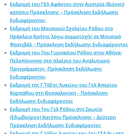
Εκδρομή του ΓΕΛ Αφάντου στην Αυστρία (Βιέννη)
κατόπιν Πρόσκλησης – Πρόσκληση Εκδήλωσης
Ενδιαφέροντος
Εκδρομή του Μουσικού Σχολείου Ρόδου στο
Ηράκλειο Κρήτης λόγω συμμετοχής σε Μουσικό
Φεστιβάλ – Πρόσκληση Εκδήλωσης Ενδιαφέροντος
Εκδρομή του 7ου Γυμνασίου Ρόδου στην Αθήνα-
Πελοπόννησο στο πλαίσιο του Αναλυτικού
Προγράμματος -Πρόσκληση Εκδήλωσης
Ενδιαφέροντος
Εκδρομή της Γ΄ Τάξης Λυκείου του Γελ Απερίου
Καρπάθου στη Θεσσαλονίκη – Πρόσκληση
Εκδήλωσης Ενδιαφέροντος
Εκδρομή του 1ου Γελ Ρόδου στη Σκωτία
(Εδιμβούργο) Κατόπιν Πρόσκλησης – Δεύτερη
Πρόσκληση Εκδήλωσης Ενδιαφέροντος
Εκδρομή της Γ΄ τάξης λυκείου του 1ου ΓΕΛ Κω στη