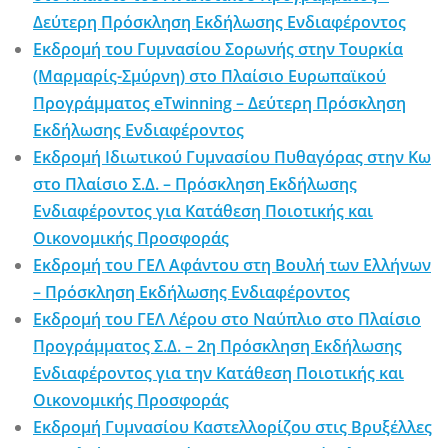
Δεύτερη Πρόσκληση Εκδήλωσης Ενδιαφέροντος
Εκδρομή του Γυμνασίου Σορωνής στην Τουρκία
(Μαρμαρίς-Σμύρνη) στο Πλαίσιο Ευρωπαϊκού
Προγράμματος eTwinning – Δεύτερη Πρόσκληση
Εκδήλωσης Ενδιαφέροντος
Εκδρομή Ιδιωτικού Γυμνασίου Πυθαγόρας στην Κω
στο Πλαίσιο Σ.Δ. – Πρόσκληση Εκδήλωσης
Ενδιαφέροντος για Κατάθεση Ποιοτικής και
Οικονομικής Προσφοράς
Εκδρομή του ΓΕΛ Αφάντου στη Βουλή των Ελλήνων
– Πρόσκληση Εκδήλωσης Ενδιαφέροντος
Εκδρομή του ΓΕΛ Λέρου στο Ναύπλιο στο Πλαίσιο
Προγράμματος Σ.Δ. – 2η Πρόσκληση Εκδήλωσης
Ενδιαφέροντος για την Κατάθεση Ποιοτικής και
Οικονομικής Προσφοράς
Εκδρομή Γυμνασίου Καστελλορίζου στις Βρυξέλλες