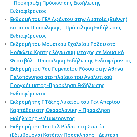
– Προκήρυξη Πρόσκλησης Εκδήλωσης
Ενδιαφέροντος
Εκδρομή του ΓΕΛ Αφάντου στην Αυστρία (Βιέννη)
κατόπιν Πρόσκλησης – Πρόσκληση Εκδήλωσης
Ενδιαφέροντος
Εκδρομή του Μουσικού Σχολείου Ρόδου στο
Ηράκλειο Κρήτης λόγω συμμετοχής σε Μουσικό
Φεστιβάλ – Πρόσκληση Εκδήλωσης Ενδιαφέροντος
Εκδρομή του 7ου Γυμνασίου Ρόδου στην Αθήνα-
Πελοπόννησο στο πλαίσιο του Αναλυτικού
Προγράμματος -Πρόσκληση Εκδήλωσης
Ενδιαφέροντος
Εκδρομή της Γ΄ Τάξης Λυκείου του Γελ Απερίου
Καρπάθου στη Θεσσαλονίκη – Πρόσκληση
Εκδήλωσης Ενδιαφέροντος
Εκδρομή του 1ου Γελ Ρόδου στη Σκωτία
(Εδιμβούργο) Κατόπιν Πρόσκλησης – Δεύτερη