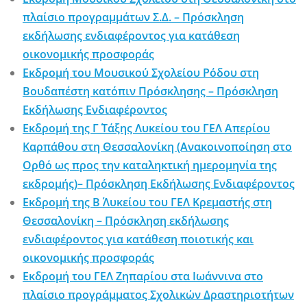
πλαίσιο προγραμμάτων Σ.Δ. – Πρόσκληση
εκδήλωσης ενδιαφέροντος για κατάθεση
οικονομικής προσφοράς
Εκδρομή του Μουσικού Σχολείου Ρόδου στη
Βουδαπέστη κατόπιν Πρόσκλησης – Πρόσκληση
Εκδήλωσης Ενδιαφέροντος
Εκδρομή της Γ΄ Τάξης Λυκείου του ΓΕΛ Απερίου
Καρπάθου στη Θεσσαλονίκη (Ανακοινοποίηση στο
Ορθό ως προς την καταληκτική ημερομηνία της
εκδρομής)– Πρόσκληση Εκδήλωσης Ενδιαφέροντος
Εκδρομή της Β΄ Λυκείου του ΓΕΛ Κρεμαστής στη
Θεσσαλονίκη – Πρόσκληση εκδήλωσης
ενδιαφέροντος για κατάθεση ποιοτικής και
οικονομικής προσφοράς
Εκδρομή του ΓΕΛ Ζηπαρίου στα Ιωάννινα στο
πλαίσιο προγράμματος Σχολικών Δραστηριοτήτων