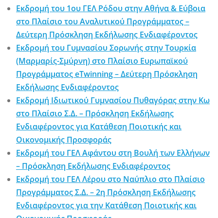
Εκδρομή του 1ου ΓΕΛ Ρόδου στην Αθήνα & Εύβοια
στο Πλαίσιο του Αναλυτικού Προγράμματος –
Δεύτερη Πρόσκληση Εκδήλωσης Ενδιαφέροντος
Εκδρομή του Γυμνασίου Σορωνής στην Τουρκία
(Μαρμαρίς-Σμύρνη) στο Πλαίσιο Ευρωπαϊκού
Προγράμματος eTwinning – Δεύτερη Πρόσκληση
Εκδήλωσης Ενδιαφέροντος
Εκδρομή Ιδιωτικού Γυμνασίου Πυθαγόρας στην Κω
στο Πλαίσιο Σ.Δ. – Πρόσκληση Εκδήλωσης
Ενδιαφέροντος για Κατάθεση Ποιοτικής και
Οικονομικής Προσφοράς
Εκδρομή του ΓΕΛ Αφάντου στη Βουλή των Ελλήνων
– Πρόσκληση Εκδήλωσης Ενδιαφέροντος
Εκδρομή του ΓΕΛ Λέρου στο Ναύπλιο στο Πλαίσιο
Προγράμματος Σ.Δ. – 2η Πρόσκληση Εκδήλωσης
Ενδιαφέροντος για την Κατάθεση Ποιοτικής και