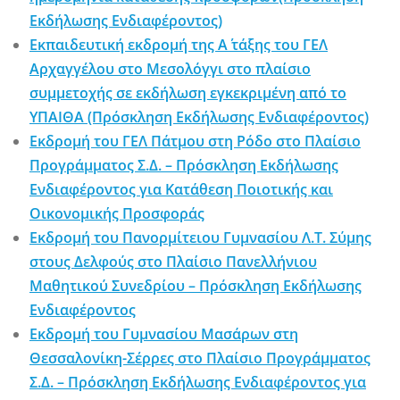
Εκδήλωσης Ενδιαφέροντος)
Εκπαιδευτική εκδρομή της Α΄ τάξης του ΓΕΛ
Αρχαγγέλου στο Μεσολόγγι στο πλαίσιο
συμμετοχής σε εκδήλωση εγκεκριμένη από το
ΥΠΑΙΘΑ (Πρόσκληση Εκδήλωσης Ενδιαφέροντος)
Εκδρομή του ΓΕΛ Πάτμου στη Ρόδο στο Πλαίσιο
Προγράμματος Σ.Δ. – Πρόσκληση Εκδήλωσης
Ενδιαφέροντος για Κατάθεση Ποιοτικής και
Οικονομικής Προσφοράς
Εκδρομή του Πανορμίτειου Γυμνασίου Λ.Τ. Σύμης
στους Δελφούς στο Πλαίσιο Πανελλήνιου
Μαθητικού Συνεδρίου – Πρόσκληση Εκδήλωσης
Ενδιαφέροντος
Εκδρομή του Γυμνασίου Μασάρων στη
Θεσσαλονίκη-Σέρρες στο Πλαίσιο Προγράμματος
Σ.Δ. – Πρόσκληση Εκδήλωσης Ενδιαφέροντος για