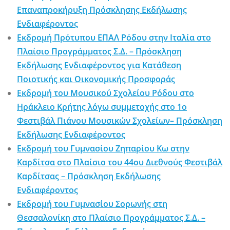
Επαναπροκήρυξη Πρόσκλησης Εκδήλωσης
Ενδιαφέροντος
Εκδρομή Πρότυπου ΕΠΑΛ Ρόδου στην Ιταλία στο
Πλαίσιο Προγράμματος Σ.Δ. – Πρόσκληση
Εκδήλωσης Ενδιαφέροντος για Κατάθεση
Ποιοτικής και Οικονομικής Προσφοράς
Εκδρομή του Μουσικού Σχολείου Ρόδου στο
Ηράκλειο Κρήτης λόγω συμμετοχής στο 1ο
Φεστιβάλ Πιάνου Μουσικών Σχολείων– Πρόσκληση
Εκδήλωσης Ενδιαφέροντος
Εκδρομή του Γυμνασίου Ζηπαρίου Κω στην
Καρδίτσα στο Πλαίσιο του 44ου Διεθνούς Φεστιβάλ
Καρδίτσας – Πρόσκληση Εκδήλωσης
Ενδιαφέροντος
Εκδρομή του Γυμνασίου Σορωνής στη
Θεσσαλονίκη στο Πλαίσιο Προγράμματος Σ.Δ. –