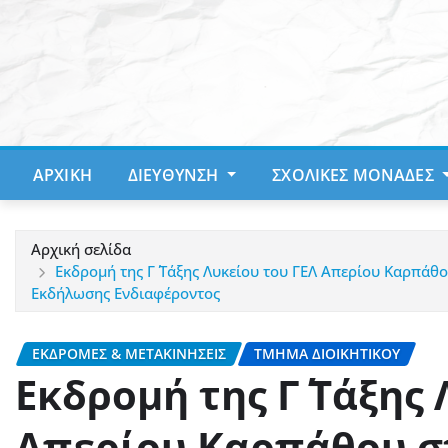
Μετάβαση
στο
περιεχόμενο
ΑΡΧΙΚΉ
ΔΙΕΎΘΥΝΣΗ
ΣΧΟΛΙΚΈΣ ΜΟΝΆΔΕΣ
Αρχική σελίδα
Εκδρομή της Γ΄ Τάξης Λυκείου του ΓΕΛ Απερίου Καρπά
Εκδήλωσης Ενδιαφέροντος
ΕΚΔΡΟΜΈΣ & ΜΕΤΑΚΙΝΉΣΕΙΣ
ΤΜΉΜΑ ΔΙΟΙΚΗΤΙΚΟΎ
Εκδρομή της Γ΄ Τάξης
Απερίου Καρπάθου σ