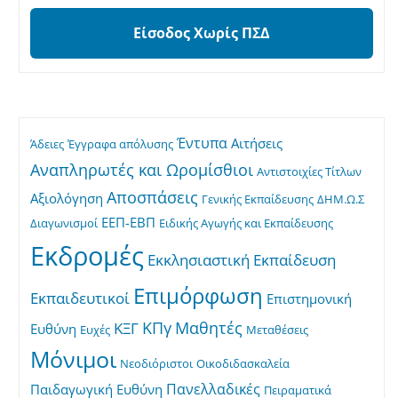
Είσοδος Χωρίς ΠΣΔ
Έντυπα
Αιτήσεις
Άδειες
Έγγραφα απόλυσης
Αναπληρωτές και Ωρομίσθιοι
Αντιστοιχίες Τίτλων
Αποσπάσεις
Αξιολόγηση
Γενικής Εκπαίδευσης
ΔΗΜ.Ω.Σ
ΕΕΠ-ΕΒΠ
Διαγωνισμοί
Ειδικής Αγωγής και Εκπαίδευσης
Εκδρομές
Εκκλησιαστική Εκπαίδευση
Επιμόρφωση
Εκπαιδευτικοί
Επιστημονική
ΚΠγ
Μαθητές
ΚΞΓ
Ευθύνη
Ευχές
Μεταθέσεις
Μόνιμοι
Νεοδιόριστοι
Οικοδιδασκαλεία
Πανελλαδικές
Παιδαγωγική Ευθύνη
Πειραματικά