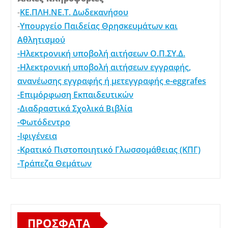
-
ΚΕ.ΠΛΗ.ΝΕ.Τ. Δωδεκανήσου
-
Υπουργείο Παιδείας Θρησκευμάτων και
Αθλητισμού
-Ηλεκτρονική υποβολή αιτήσεων Ο.Π.ΣΥ.Δ.
-Ηλεκτρονική υποβολή αιτήσεων εγγραφής,
ανανέωσης εγγραφής ή μετεγγραφής e-eggrafes
-Επιμόρφωση Εκπαιδευτικών
-Διαδραστικά Σχολικά Βιβλία
-Φωτόδεντρο
-Ιφιγένεια
-Κρατικό Πιστοποιητικό Γλωσσομάθειας (ΚΠΓ)
-Τράπεζα Θεμάτων
ΠΡΌΣΦΑΤΑ