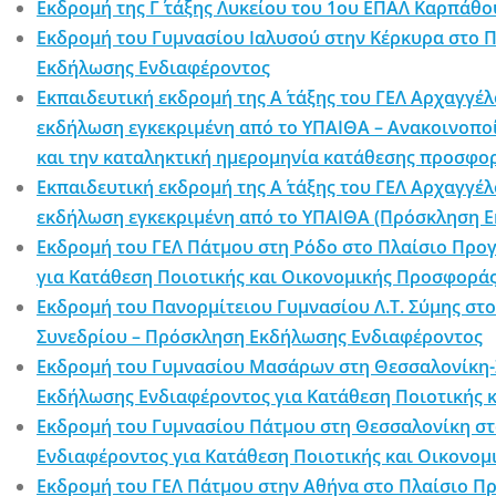
Εκδρομή της Γ΄ τάξης Λυκείου του 1ου ΕΠΑΛ Καρπάθ
Εκδρομή του Γυμνασίου Ιαλυσού στην Κέρκυρα στο 
Εκδήλωσης Ενδιαφέροντος
Εκπαιδευτική εκδρομή της Α΄ τάξης του ΓΕΛ Αρχαγγέ
εκδήλωση εγκεκριμένη από το ΥΠΑΙΘΑ – Ανακοινοπο
και την καταληκτική ημερομηνία κατάθεσης προσφ
Εκπαιδευτική εκδρομή της Α΄ τάξης του ΓΕΛ Αρχαγγέ
εκδήλωση εγκεκριμένη από το ΥΠΑΙΘΑ (Πρόσκληση 
Εκδρομή του ΓΕΛ Πάτμου στη Ρόδο στο Πλαίσιο Προ
για Κατάθεση Ποιοτικής και Οικονομικής Προσφορά
Εκδρομή του Πανορμίτειου Γυμνασίου Λ.Τ. Σύμης στ
Συνεδρίου – Πρόσκληση Εκδήλωσης Ενδιαφέροντος
Εκδρομή του Γυμνασίου Μασάρων στη Θεσσαλονίκη-Σ
Εκδήλωσης Ενδιαφέροντος για Κατάθεση Ποιοτικής 
Εκδρομή του Γυμνασίου Πάτμου στη Θεσσαλονίκη στ
Ενδιαφέροντος για Κατάθεση Ποιοτικής και Οικονο
Εκδρομή του ΓΕΛ Πάτμου στην Αθήνα στο Πλαίσιο Π