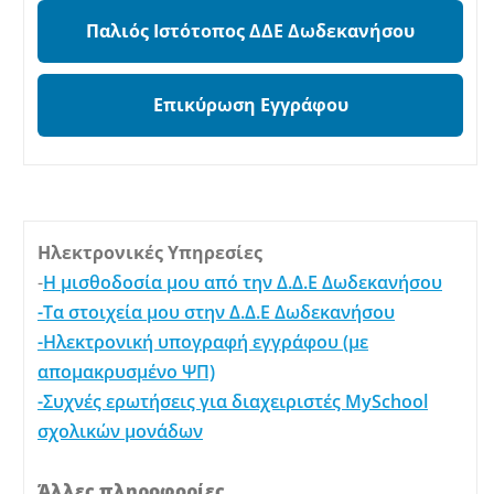
Παλιός Ιστότοπος ΔΔΕ Δωδεκανήσου
Επικύρωση Εγγράφου
Ηλεκτρονικές Υπηρεσίες
-
Η μισθοδοσία μου από την Δ.Δ.Ε Δωδεκανήσου
-Τα στοιχεία μου στην Δ.Δ.Ε Δωδεκανήσου
-Ηλεκτρονική υπογραφή εγγράφου (με
απομακρυσμένο ΨΠ)
-Συχνές ερωτήσεις για διαχειριστές MySchool
σχολικών μονάδων
Άλλες πληροφορίες