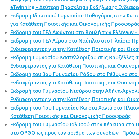
eTwinning – Δεύτερη Πρόσκληση Εκδήλωσης Ενδιαφέ
Εκδρομή Ιδιωτικού Γυμνασίου Πυθαγόρας στην Κω σ
για Κατάθεση Ποιοτικής και Οικονομικής Προσφορά
Εκδρομή του ΓΕΛ Αφάντου στη Βουλή των Ελλήνων 
Εκδρομή του ΓΕΛ Λέρου στο Ναύπλιο στο Πλαίσιο Π
Ενδιαφέροντος για την Κατάθεση Ποιοτικής και Οι
Εκδρομή Γυμνασίου Καστελλορίζου στις Βρυξέλλες 
Ενδιαφέροντος για Κατάθεση Ποιοτικής και Οικονο
Εκδρομή του 3ου Γυμνασίου Ρόδου στο Ρέθυμνο στο 
Ενδιαφέροντος για Κατάθεση Ποιοτικής και Οικονο
Εκδρομή του Γυμνασίου Νισύρου στην Αθήνα-Αργολί
Ενδιαφέροντος για την Κατάθεση Ποιοτικής και Οι
Εκδρομή του 1ου Γυμνασίου Κω στα Χανιά στο Πλαίσ
Κατάθεση Ποιοτικής και Οικονομικής Προσφοράς
Εκδρομή του Γυμνασίου Ιαλυσού στην Κέρκυρα στο Π
στο ΟΡΘΟ ως προς τον αριθμό των συνοδών– Πρόσκ