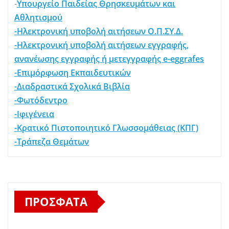
-
Υπουργείο Παιδείας Θρησκευμάτων και
Αθλητισμού
-Ηλεκτρονική υποβολή αιτήσεων Ο.Π.ΣΥ.Δ.
-Ηλεκτρονική υποβολή αιτήσεων εγγραφής,
ανανέωσης εγγραφής ή μετεγγραφής e-eggrafes
-Επιμόρφωση Εκπαιδευτικών
-Διαδραστικά Σχολικά Βιβλία
-Φωτόδεντρο
-Ιφιγένεια
-Κρατικό Πιστοποιητικό Γλωσσομάθειας (ΚΠΓ)
-Τράπεζα Θεμάτων
ΠΡΌΣΦΑΤΑ