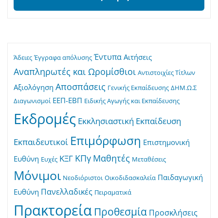
Έντυπα
Αιτήσεις
Άδειες
Έγγραφα απόλυσης
Αναπληρωτές και Ωρομίσθιοι
Αντιστοιχίες Τίτλων
Αποσπάσεις
Αξιολόγηση
Γενικής Εκπαίδευσης
ΔΗΜ.Ω.Σ
ΕΕΠ-ΕΒΠ
Διαγωνισμοί
Ειδικής Αγωγής και Εκπαίδευσης
Εκδρομές
Εκκλησιαστική Εκπαίδευση
Επιμόρφωση
Εκπαιδευτικοί
Επιστημονική
ΚΠγ
Μαθητές
ΚΞΓ
Ευθύνη
Ευχές
Μεταθέσεις
Μόνιμοι
Παιδαγωγική
Νεοδιόριστοι
Οικοδιδασκαλεία
Πανελλαδικές
Ευθύνη
Πειραματικά
Πρακτορεία
Προθεσμία
Προσκλήσεις