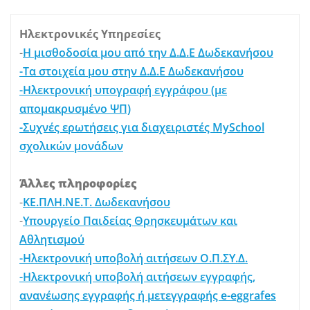
Ηλεκτρονικές Υπηρεσίες
-
Η μισθοδοσία μου από την Δ.Δ.Ε Δωδεκανήσου
-Τα στοιχεία μου στην Δ.Δ.Ε Δωδεκανήσου
-Ηλεκτρονική υπογραφή εγγράφου (με
απομακρυσμένο ΨΠ)
-Συχνές ερωτήσεις για διαχειριστές MySchool
σχολικών μονάδων
Άλλες πληροφορίες
-
ΚΕ.ΠΛΗ.ΝΕ.Τ. Δωδεκανήσου
-
Υπουργείο Παιδείας Θρησκευμάτων και
Αθλητισμού
-Ηλεκτρονική υποβολή αιτήσεων Ο.Π.ΣΥ.Δ.
-Ηλεκτρονική υποβολή αιτήσεων εγγραφής,
ανανέωσης εγγραφής ή μετεγγραφής e-eggrafes