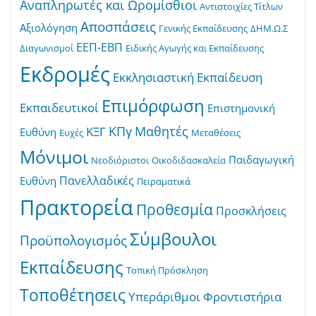
Αναπληρωτές και Ωρομίσθιοι
Αντιστοιχίες Τίτλων
Αποσπάσεις
Αξιολόγηση
Γενικής Εκπαίδευσης
ΔΗΜ.Ω.Σ
ΕΕΠ-ΕΒΠ
Διαγωνισμοί
Ειδικής Αγωγής και Εκπαίδευσης
Εκδρομές
Εκκλησιαστική Εκπαίδευση
Επιμόρφωση
Εκπαιδευτικοί
Επιστημονική
ΚΠγ
Μαθητές
ΚΞΓ
Ευθύνη
Ευχές
Μεταθέσεις
Μόνιμοι
Παιδαγωγική
Νεοδιόριστοι
Οικοδιδασκαλεία
Πανελλαδικές
Ευθύνη
Πειραματικά
Πρακτορεία
Προθεσμία
Προσκλήσεις
Σύμβουλοι
Προϋπολογισμός
Εκπαίδευσης
Τοπική Πρόσκληση
Τοποθέτησεις
Υπεράριθμοι
Φροντιστήρια