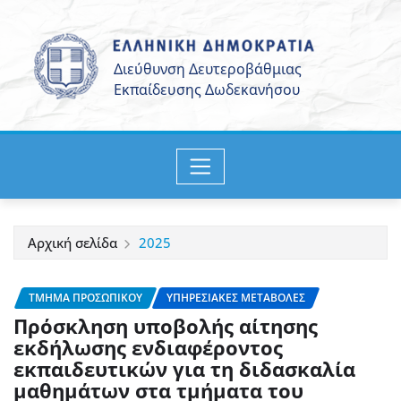
Μετάβαση
στο
περιεχόμενο
Αρχική σελίδα
2025
ΤΜΉΜΑ ΠΡΟΣΩΠΙΚΟΎ
ΥΠΗΡΕΣΙΑΚΈΣ ΜΕΤΑΒΟΛΈΣ
Πρόσκληση υποβολής αίτησης
εκδήλωσης ενδιαφέροντος
εκπαιδευτικών για τη διδασκαλία
μαθημάτων στα τμήματα του